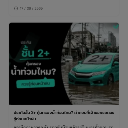
ของประกันชั้น 1 กับ 2+ แบบเจาะลึก พร้อมตารางเปรียบ
schedule
เทียบ ทั้งเรื่องความคุ้มครอง ค่าเบี้ย และความเหมาะสมใน
17 / 06 / 2569
การใช้งาน พร้อมพิกัดเช็กเบี้ยประกันราคาคุ้มค่าในที่เดียว
ประกันชั้น 2+ คุ้มครองน้ำท่วมไหม? คำตอบที่เจ้าของรถควร
รู้ก่อนหน้าฝน
ลองนึกภาพว่าคุณขับรถกลับบ้านแล้วอยู่ดี ๆ เจอน้ำท่วม รถ