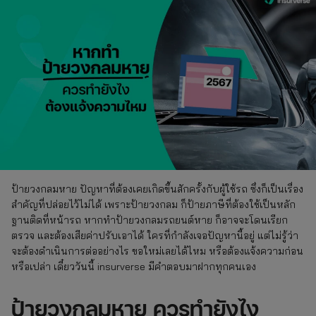
ป้ายวงกลมหาย ปัญหาที่ต้องเคยเกิดขึ้นสักครั้งกับผู้ใช้รถ ซึ่งก็เป็นเรื่อง
สำคัญที่ปล่อยไว้ไม่ได้ เพราะป้ายวงกลม ก็ป้ายภาษีที่ต้องใช้เป็นหลัก
ฐานติดที่หน้ารถ หากทำป้ายวงกลมรถยนต์หาย ก็อาจจะโดนเรียก
ตรวจ และต้องเสียค่าปรับเอาได้ ใครที่กำลังเจอปัญหานี้อยู่ แต่ไม่รู้ว่า
จะต้องดำเนินการต่ออย่างไร ขอใหม่เลยได้ไหม หรือต้องแจ้งความก่อน
หรือเปล่า เดี๋ยววันนี้ insurverse มีคำตอบมาฝากทุกคนเอง
ป้ายวงกลมหาย ควรทำยังไง