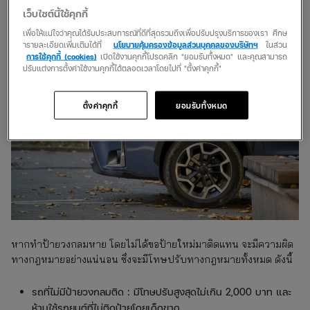
ขับจะผิดกฎหมายไหม
เว็บไซต์นี้ใช้คุกกี้
เพื่อให้แน่ใจว่าคุณได้รับประสบการณ์ที่ดีที่สุดรวมถึงเพื่อปรับปรุงบริการของเรา ศึกษ
ารายละเอียดเพิ่มเติมได้ที่
นโยบายคุ้มครองข้อมูลส่วนบุคคลของบริษัทฯ
ในส่วน
การใช้คุกกี้ (cookies)
เปิดใช้งานคุกกี้โปรดคลิก "ยอมรับทั้งหมด" และคุณสามารถ
ปรับแต่งการตั้งค่าใช้งานคุกกี้ได้ตลอดเวลาโดยไปที่ "ตั้งค่าคุกกี้"
ตั้งค่าคุกกี้
ยอมรับทั้งหมด
หากทำป้ายวงกลมหาย โดยไม่ได้ขอป้ายใหม่มาติดแทน จะมีความผิด
ทางกฎหมายอย่างแน่นอน ซึ่งจะมีโทษปรับทางกฎหมายทั้งหมด ดังนี้
รถที่ไม่มีป้ายวงกลมติด : มีโทษปรับสูงสุดไม่เกิน 2,000 บาท และ
ห้ามใช้รถยนต์ที่ไม่ติดป้ายโดยเด็ดขาด