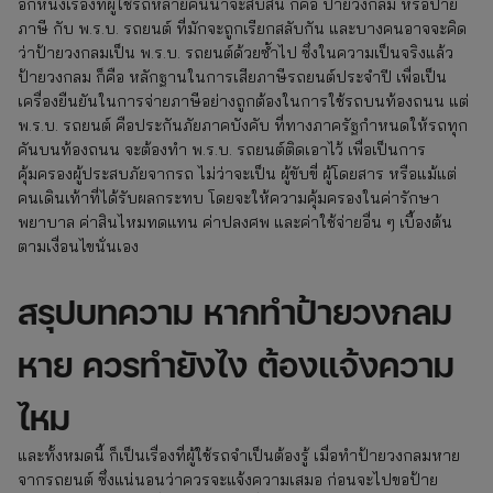
อีกหนึ่งเรื่องที่ผู้ใช้รถหลายคนน่าจะสับสน ก็คือ ป้ายวงกลม หรือป้าย
ภาษี กับ พ.ร.บ. รถยนต์ ที่มักจะถูกเรียกสลับกัน และบางคนอาจจะคิด
ว่าป้ายวงกลมเป็น พ.ร.บ. รถยนต์ด้วยซ้ำไป ซึ่งในความเป็นจริงแล้ว
ป้ายวงกลม ก็คือ หลักฐานในการเสียภาษีรถยนต์ประจำปี เพื่อเป็น
เครื่องยืนยันในการจ่ายภาษีอย่างถูกต้องในการใช้รถบนท้องถนน แต่
พ.ร.บ. รถยนต์ คือประกันภัยภาคบังคับ ที่ทางภาครัฐกำหนดให้รถทุก
คันบนท้องถนน จะต้องทำ พ.ร.บ. รถยนต์ติดเอาไว้ เพื่อเป็นการ
คุ้มครองผู้ประสบภัยจากรถ ไม่ว่าจะเป็น ผู้ขับขี่ ผู้โดยสาร หรือแม้แต่
คนเดินเท้าที่ได้รับผลกระทบ โดยจะให้ความคุ้มครองในค่ารักษา
พยาบาล ค่าสินไหมทดแทน ค่าปลงศพ และค่าใช้จ่ายอื่น ๆ เบื้องต้น
ตามเงื่อนไขนั่นเอง
สรุปบทความ หากทำป้ายวงกลม
หาย ควรทำยังไง ต้องแจ้งความ
ไหม
และทั้งหมดนี้ ก็เป็นเรื่องที่ผู้ใช้รถจำเป็นต้องรู้ เมื่อทำป้ายวงกลมหาย
จากรถยนต์ ซึ่งแน่นอนว่าควรจะแจ้งความเสมอ ก่อนจะไปขอป้าย