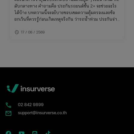
ดับกลางทาง คำถามคือ ประกันรถยนต์ชั้น 2+ จะช่วยอะไร
ได้บ้าง บทความนี้จะอธิบายขอบเขตความคุ้มครองและข้อ
ยกเว้นที่ควรรู้ก่อนเกิดเหตุจริงกัน ว่ารถน้ําท่วม ประกันจ่าย
ไหม รวมถึงวิธีเช็คความคุ้มครองภัยธรรมชาติในกรมธรรม์
schedule
ของคุณ
17 / 06 / 2569
02​ 842 9899
support@insurverse.co.th