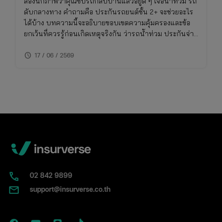
ลองนึกภาพว่าคุณขับรถกลับบ้านแล้วอยู่ดี ๆ เจอน้ำท่วม รถ
ดับกลางทาง คำถามคือ ประกันรถยนต์ชั้น 2+ จะช่วยอะไร
ได้บ้าง บทความนี้จะอธิบายขอบเขตความคุ้มครองและข้อ
ยกเว้นที่ควรรู้ก่อนเกิดเหตุจริงกัน ว่ารถน้ําท่วม ประกันจ่าย
ไหม รวมถึงวิธีเช็คความคุ้มครองภัยธรรมชาติในกรมธรรม์
schedule
ของคุณ
17 / 06 / 2569
02​ 842 9899
support@insurverse.co.th