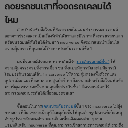
ถอยรถชนเสาที่จอดรถเคลมได้
ไหม
สำหรับนักขับมือใหม่ที่ยังกะระยะไม่แม่นยำ การถอยรถยนต์
ออกจากช่องจอดรถเป็นเรื่องที่ทำได้ยากและมีโอกาสที่จะถอยรถชนเสา
หรือชนรถยนต์คันอื่นได้ง่ายมาก insurverse จึงจะมาแนะนำเงื่อนไข
ความคุ้มครองที่คุณจะได้รับจากประกันรถยนต์ชั้น 1
คนมีรถยนต์ส่วนมากทราบกันดีว่า
ประกันรถยนต์ชั้น 1
ให้
ความคุ้มครองครบทั้งการเฉี่ยว ชน ทั้งแบบมีคู่กรณีและไม่มีคู่กรณี
โดยประกันรถยนต์ชั้น 1 insurverse ให้ความคุ้มครองทั้งตัวรถและ
อุปกรณ์ตกแต่งที่ออกมาจากศูนย์บริการจึงเหมาะสำหรับมือใหม่หัดขับ
มากที่สุด เพราะฉะนั้นหากคุณซื้อประกันชั้น 1 ติดรถยนต์เอาไว้
สามารถเคลมประกันได้เมื่อถอยรถชนเสา
ขั้นตอนในการ
เคลมประกันรถยนต์
ชั้น 1 ของ insurverse ไม่ยุ่ง
ยากอย่างที่คิด เพราะเมื่ออุบัติเหตุเกิดขึ้นให้คุณถ่ายรูปสถานที่เกิดเหตุ
ถ่ายรูปรถ พร้อมจดจำรายละเอียดเพื่อแจ้งเคลมง่าย ๆ ผ่าน
แอปพลิเคชัน insurverse ที่คุณสามารถเช็กสถานะการเคลมได้ รวมถึง