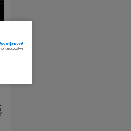
โยบายคุ้มครองข้
ณสามารถปรับแต่งก
่า
้
มี