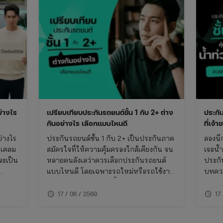
ย่างไร
เปรียบเทียบประกันรถยนต์ชั้น 1 กับ 2+ ต่าง
ประกั
กันอย่างไร เลือกแบบไหนดี
ที่เจ้
ย่างไร
ประกันรถยนต์ชั้น 1 กับ 2+ เป็นประกันภาค
ลองนึ
รเคลม
สมัครใจที่ให้ความคุ้มครองใกล้เคียงกัน จน
เจอน้
จะเป็น
หลายคนลังเลว่าควรเลือกประกันรถยนต์
ประกั
แบบไหนดี โดยเฉพาะรถใหม่หรือรถใช้งาน
บทควา
น การ
ไม่เกิน 10 ปี บทความนี้จะพาเปรียบเทียบ
และข้อ
กัน
ความแตกต่างของประกันชั้น 1 กับ 2+ แบบ
รถน้ํา
schedule
schedule
17 / 06 / 2569
17
ลาด
เจาะลึก พร้อมตารางเปรียบเทียบ ทั้งเรื่อง
ความค
ความคุ้มครอง ค่าเบี้ย และความเหมาะ
คุณ