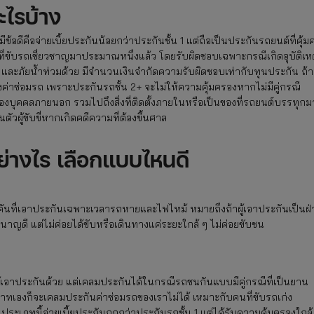
ะไรบ้าง
่มีข้อดีคือจ่ายเบี้ยประกันน้อยกว่าประกันชั้น 1 แต่ถือเป็นประกันรถยนต์ที่คุ้มค
ที่ขับรถเชี่ยวชาญมาประมาณหนึ่งแล้ว โดยรับผิดชอบเฉพาะกรณีเกิดอุบัติเหต
และภัยน้ำท่วมด้วย มีจำนวนเงินจำกัดความรับผิดชอบเท่ากับทุนประกัน ถ้า
งค่าซ่อมรถ เพราะประกันรถชั้น 2+ จะไม่ให้ความคุ้มครองหากไม่มีคู่กรณี
ของบุคคลภายนอก รวมไปถึงสิ่งที่ติดตั้งภายในหรือเป็นของที่รถยนต์บรรทุกม
ผู้ขับขี่หากเกิดคดีความที่ต้องขึ้นศาล
อย่างไร เลือกแบบไหนดี
ันที่เอาประกันเฉพาะเวลารถหายและไฟไหม้ หมายถึงถ้าผู้เอาประกันเป็นฝ่
นาญดี แต่ไม่ค่อยได้ขับหรือเดินทางแค่ระยะใกล้ ๆ ไม่ค่อยขับชน
งผู้เอาประกันด้วย แต่เคลมประกันได้ในกรณีรถชนกันแบบมีคู่กรณีที่เป็นยาน
ะมาทเองก็จะเคลมประกันค่าซ่อมรถของเราไม่ได้ เหมาะกับคนที่ขับรถเก่ง
นประเภทนี้จ่ายเบี้ยประกันถูกกว่าประกันรถชั้น 1 แต่ได้รับความคุ้มครองใกล้