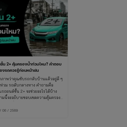
นชั้น 2+ คุ้มครองน้ำท่วมไหม? คำตอบ
าของรถควรรู้ก่อนหน้าฝน
กภาพว่าคุณขับรถกลับบ้านแล้วอยู่ดี ๆ
ำท่วม รถดับกลางทาง คำถามคือ
นรถยนต์ชั้น 2+ จะช่วยอะไรได้บ้าง
มนี้จะอธิบายขอบเขตความคุ้มครอง
ยกเว้นที่ควรรู้ก่อนเกิดเหตุจริงกัน ว่า
ท่วม ประกันจ่ายไหม รวมถึงวิธีเช็ค
 / 06 / 2569
ุ้มครองภัยธรรมชาติในกรมธรรม์ของ