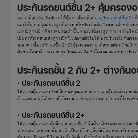
ประกันรถยนต์ชั้น 2+ คุ้มครองอ
อยากเลือกประกันภัยรถให้คุ้มค่า ต้องเลือก
ประกันรถยนต์ชั้น 2+
ที
และให้ความคุ้มครองสูงเกือบเท่ากับประกันชั้น 1 เหมาะสำหรับคน
แบบมีคู่กรณี หรือรถชนรถเท่านั้น รวมไปถึงรถสูญหาย รถไฟไหม้ 
เป็นกรณีถูกชนแล้วคู่กรณีหนีไปตามตัวไม่ได้ ประกันจะไม่คุ้มครอ
นอกจากนี้ประกันรถชั้น 2+ ยังคุ้มครองความเสียหายต่อทรัพย์สิน
ด้วย พร้อมบริการรถยกทุกวันตลอด 24 ชั่วโมง ตลอดจนการประกันตัว
ประกันรถชั้น 2 กับ 2+ ต่างกัน
· ประกันรถยนต์ชั้น 2
ให้ความคุ้มครองทรัพย์สินของบุคคลภายนอก และคุ้มครองรถยนต์ค
ผิดและรถยนต์เสียหายก็ต้องจ่ายค่าซ่อมเอง เหมาะกับคนที่ขับรถชำ
· ประกันรถยนต์ชั้น 2+
ให้ความคุ้มครองเพิ่มขึ้นจากแบบชั้น 2 คือมีวงเงินซ่อมรถยนต์ขอ
พาหนะทางบกเท่านั้น แต่ถ้าเป็นอุบัติเหตุอื่นที่เกิดจากเราขับปร
ชำนาญเส้นทางดี ไม่อยู่ในพื้นที่เสี่ยงภัยน้ำท่วมหรือลมพายุ ประกั