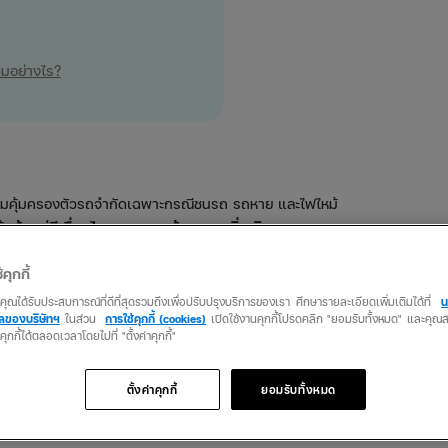
วมอย่างไร?
มคุ้มครองตัวรถจำกัดเฉพาะกรณีชนรถ รถหาย และไฟไหม้
ด้
เว้นแต่มีเงื่อนไขขยายความคุ้มครองเพิ่มเติม
้คุกกี้
ว่าคุณได้รับประสบการณ์ที่ดีที่สุดรวมถึงเพื่อปรับปรุงบริการของเรา ศึกษารายละเอียดเพิ่มเติมได้ที่
น
คลของบริษัทฯ
ในส่วน
การใช้คุกกี้ (cookies)
เปิดใช้งานคุกกี้โปรดคลิก "ยอมรับทั้งหมด" และคุ
นคุกกี้ได้ตลอดเวลาโดยไปที่ "ตั้งค่าคุกกี้"
ามเสียหายต่อรถเมื่อเกิดอุบัติเหตุชนกับยานพาหนะทางบกและมีคู่กรณีชัดเ
ตั้งค่าคุกกี้
ยอมรับทั้งหมด
ถือเป็นทางเลือกกึ่งกลางระหว่างชั้น 1 และชั้น 3