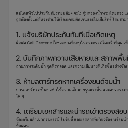
แม้โดยทั่วไปประกันภัยรถยนต์2+ จะไม่คุ้มครองน้ำท่วมโดยตรง แต
ถูกต้องตั้งแต่ต้นจะช่วยให้เรื่องเคลมชัดเจนและไม่เสียสิทธิ์ โดยส
1. แจ้งบริษัทประกันทันทีเมื่อเกิดเหตุ
ติดต่อ Call Center หรือช่องทางที่ระบุในกรมธรรม์โดยเร็วที่สุด เ
2. บันทึกภาพความเสียหายและสภาพพื้นท
ถ่ายภาพระดับน้ำ จุดที่รถจอด และความเสียหายที่เกิดขึ้นอย่างช
3. ห้ามสตาร์ทรถหากเครื่องยนต์จมน้ำ
การสตาร์ทรถซ้ำอาจทำให้ความเสียหายรุนแรงขึ้น และอาจกระ
ใด ๆ
4. เตรียมเอกสารและนำรถเข้าตรวจสอ
จัดเตรียมสำเนากรมธรรม์ ใบขับขี่ และเอกสารที่เกี่ยวข้อง พร้อม
ขั้นตอน