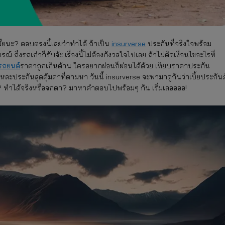
มั้ยนะ? ตอบตรงนี้เลยว่าทำได้ ถ้าเป็น
insurverse
ประกันที่จริงใจพร้อม
ถึงรถเก่าก็รับจ้ะ เรื่องนี้ไม่ต้องกังวลใจไปเลย ถ้าไม่ติดเงื่อนไขอะไรที่
รถยนต์
ราคาถูกเกินต้าน ใครอยากผ่อนก็ผ่อนได้ด้วย เทียบราคาประกัน
่แหละประกันสุดคุ้มค่าที่ตามหา วันนี้ insurverse จะพามาดูกันว่าเบี้ยประกันภ
บ้าง? ทำได้จริงหรือจกตา? มาหาคำตอบไปพร้อมๆ กัน เริ่มเลออออ!