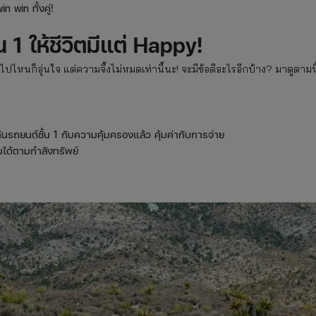
 win ทั้งคู่!
1 ให้ชีวิตมีแต่ Happy!
รถไปไหนก็อุ่นใจ แต่ความจึ้งไม่หมดเท่านี้นะ! จะมีข้อดีอะไรอีกบ้าง? มาดูตามนี
นรถยนต์ชั้น 1 กับความคุ้มครองแล้ว คุ้มค่ากับการจ่าย
ได้ตามกำลังทรัพย์