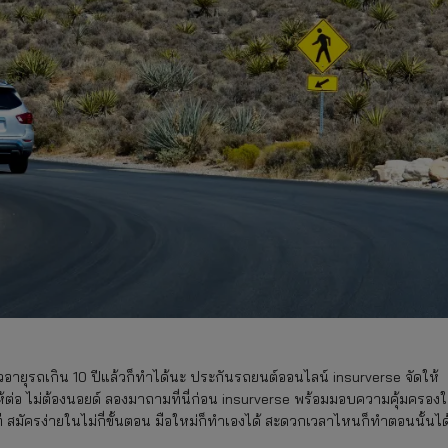
วอายุรถเกิน 10 ปีแล้วก็ทำได้นะ ประกันรถยนต์ออนไลน์ insurverse จัดให้
่อ ไม่ต้องนอยด์ ลองมาถามที่นี่ก่อน insurverse พร้อมมอบความคุ้มครองใ
ี สมัครง่ายในไม่กี่ขั้นตอน มือใหม่ก็ทำเองได้ สะดวกเวลาไหนก็ทำตอนนั้นได