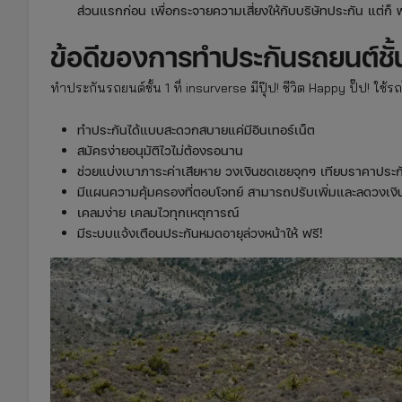
ส่วนแรกก่อน เพื่อกระจายความเสี่ยงให้กับบริษัทประกัน แต่ก็ win
ข้อดีของการทำประกันรถยนต์ชั้น 
ทำประกันรถยนต์ชั้น 1 ที่ insurverse มีปุ๊ป! ชีวิต Happy ปั๊ป! ใช้
ทำประกันได้แบบสะดวกสบายแค่มีอินเทอร์เน็ต
สมัครง่ายอนุมัติไวไม่ต้องรอนาน
ช่วยแบ่งเบาภาระค่าเสียหาย วงเงินชดเชยจุกๆ เทียบราคาประกั
มีแผนความคุ้มครองที่ตอบโจทย์ สามารถปรับเพิ่มและลดวงเงิน
เคลมง่าย เคลมไวทุกเหตุการณ์
มีระบบแจ้งเตือนประกันหมดอายุล่วงหน้าให้ ฟรี!