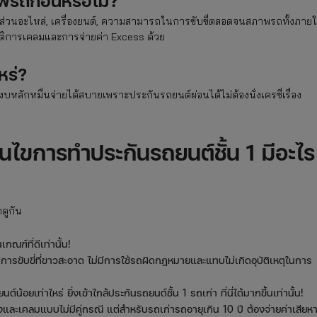
าพรถก่อนหรือไม่?
้นส่วนอะไหล่, เครื่องยนต์, ความสามารถในการขับขี่ตลอดจนสภาพรถทั้งภาย
วัติการเคลมและการจ่ายค่า Excess ด้วย
หร่?
ี งบหลักหมื่นจ่ายได้สบายเพราะประกันรถยนต์ผ่อนได้ไม่ต้องนั่งเครซี่เรื่อง
่อนไขการทำประกันรถยนต์ชั้น 1 มีอะไร
ดูกัน
ณฑ์ที่ดีเท่านั้น!
วัติการขับขี่ที่ขาวสะอาด ไม่มีการใช้รถผิดกฎหมายและแทบไม่เกิดอุบัติเหตุในการ
์น้อยเท่าไหร่ ยิ่งเข้าใกล้ประกันรถยนต์ชั้น 1 รถเก่า ที่นี่ได้มากขึ้นเท่านั้น!
งและเคลมแบบไม่มีคู่กรณี แต่สำหรับรถเก่ารถอายุเกิน 10 ปี ต้องจ่ายค่าเสียห