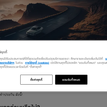
้คุกกี้
ว่าคุณได้รับประสบการณ์ที่ดีที่สุดรวมถึงเพื่อปรับปรุงบริการของเรา ศึกษารายละเอียดเพิ่มเติมได้ที่
น
กันรถยนต์ชั้น 1 ได้!
คลของบริษัทฯ
ในส่วน
การใช้คุกกี้ (cookies)
เปิดใช้งานคุกกี้โปรดคลิก "ยอมรับทั้งหมด" และคุ
นคุกกี้ได้ตลอดเวลาโดยไปที่ "ตั้งค่าคุกกี้"
้เลย! ไม่ว่าจะโดนหักอกมาจากไหน insurverse เยียวยาใจให้เอง ปกติแล้วบริษ
่เกิน 5 ปีบ้าง แต่ที่นี่ insurverse รถเก่าอายุไม่เกิน 15 ปี ก็รับความ
ตั้งค่าคุกกี้
ยอมรับทั้งหมด
10 ปีประกันชั้น 1 pantip นั้นจะถูกพูดถึงอยู่บ่อยๆ และชาวเน็ตมากมายต่างหั
ี้ยประกันสูงกว่าปกติ แต่หากอยากรับความ Safety first แบบชั้น 1 ในราคาที่
ทำประกัน ดังนี้!