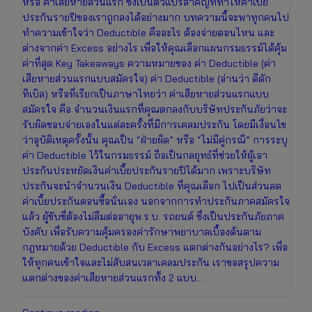
หรือ ค่าเสียหายส่วนแรก ซึ่งเป็นตัวแปรสำคัญที่ทำให้ค่าเบี้ย
ประกันรายปีของเราถูกลงได้อย่างมาก บทความนี้จะพาทุกคนไป
ทำความเข้าใจว่า Deductible คืออะไร ต้องจ่ายตอนไหน และ
ต่างจากค่า Excess อย่างไร เพื่อให้คุณเลือกแผนกรมธรรม์ได้คุ้ม
ค่าที่สุด Key Takeaways ความหมายของ ค่า Deductible (ค่า
เสียหายส่วนแรกแบบสมัครใจ) ค่า Deductible (อ่านว่า ดีดัก
ทิเบิล) หรือที่เรียกเป็นภาษาไทยว่า ค่าเสียหายส่วนแรกแบบ
สมัครใจ คือ จำนวนเงินแรกที่คุณตกลงกับบริษัทประกันภัยว่าจะ
รับผิดชอบจ่ายเองในแต่ละครั้งที่มีการเคลมประกัน โดยมีเงื่อนไข
ว่าอุบัติเหตุครั้งนั้น คุณเป็น “ฝ่ายผิด” หรือ “ไม่มีคู่กรณี” การระบุ
ค่า Deductible ไว้ในกรมธรรม์ ถือเป็นกลยุทธ์ที่ช่วยให้ผู้เอา
ประกันประหยัดเงินค่าเบี้ยประกันรายปีได้มาก เพราะบริษัท
ประกันจะนำจำนวนเงิน Deductible ที่คุณเลือก ไปเป็นส่วนลด
ค่าเบี้ยประกันตอนซื้อนั่นเอง นอกจากการทำประกันภาคสมัครใจ
แล้ว ผู้ขับขี่ต้องไม่ลืมต่ออายุพ.ร.บ. รถยนต์ ซึ่งเป็นประกันภัยภาค
บังคับ เพื่อรับความคุ้มครองค่ารักษาพยาบาลเบื้องต้นตาม
กฎหมายด้วย Deductible กับ Excess แตกต่างกันอย่างไร? เพื่อ
ให้ทุกคนเข้าใจและไม่สับสนเวลาเคลมประกัน เราขอสรุปความ
แตกต่างของค่าเสียหายส่วนแรกทั้ง 2 แบบ…
Deductible