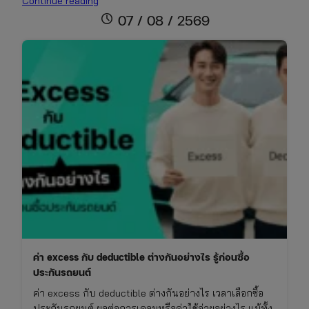
Continue reading
คือ
schedule
07 / 08 / 2569
อะไร?
สิ่ง
ที่
คน
มี
รถ
ต้อง
รู้
ก่อน
ซื้อ
ประกัน
ค่า excess กับ deductible ต่างกันอย่างไร รู้ก่อนซื้อ
ประกันรถยนต์
ค่า excess กับ deductible ต่างกันอย่างไร เวลาเลือกซื้อ
ประกันรถยนต์ ผลต่อการเคลมหรือค่าใช้จ่ายอย่างไร แม้ทั้ง