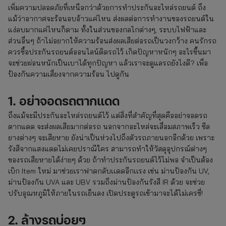
เพิ่มความปลอดภัยที่เหนือกว่าด้วยการทำประกันอะไหล่รถยนต์ ถึง
แม้ว่าอากาศจะร้อนอบอ้าวแค่ไหน ส่งผลต่อการทำงานของรถยนต์ใน
แง่ลบมากแค่ไหนก็ตาม ทั้งในส่วนของกลไกต่างๆ, ระบบไฟฟ้าและ
ส่วนอื่นๆ ถ้าไม่อยากให้ความร้อนส่งผลเสียต่อรถเป็นวงกว้าง คนรักรถ
ควรซื้อประกันรถยนต์ออนไลน์ติดรถไว้ เกิดปัญหาหนักๆ อะไรขึ้นมา
จะช่วยผ่อนหนักเป็นเบาได้ทุกปัญหา แล้วเราจะดูแลรถยังไงดี? เพื่อ
ป้องกันความเสี่ยงจากความร้อน ไปดูกัน
1. อย่าจอดรถตากแดด
ถึงแม้จะมีประกันอะไหล่รถยนต์ไว้ แต่สิ่งที่สำคัญที่สุดคืออย่าจอดรถ
ตากแดด จะส่งผลเสียมากต่อรถ นอกจากอะไหล่จะเสื่อมสภาพเร็ว ซีล
ยางต่างๆ จะเสียหาย ยังน่าเป็นห่วงไปถึงตัวรถภายนอกอีกด้วย เพราะ
รังสีจากแสงแดดไม่เคยปราณีใคร สามารถทำให้วัสดุอุปกรณ์ต่างๆ
ของรถเสียหายได้ง่ายๆ ด้วย ถ้าทำประกันรถยนต์ไว้ไม่พอ จำเป็นต้อง
เบิก Item ใหม่ มาช่วยเราฟาดกลับเเดดอีกเเรง เช่น ม่านป้องกัน UV,
ม่านป้องกัน UVA และ UBV รวมถึงม่านป้องกันรังสี IR ด้วย จะช่วย
ปรับอุณหภูมิให้ภายในรถเย็นลง เปิดประตูรถเข้ามาจะได้ไม่เครซี่!
2. ล้างรถบ่อยๆ