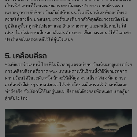
เกินจริง! ถนนที่ร้อนจะส่งผลกระทบโดยตรงกับยางรถยนต์ของเรา
เพราะทุกการขับขี่ยางต้องสัมผัสกับถนนตั้งแต่วินาทีแรกที่สตาร์ทรถ
ส่งผลให้ยางสึก, ยางเหลว, ยางรั่วและที่น่ากลัวที่สุดคือยางระเบิด เป็น
อุบัติเหตุที่รถทุกคันไม่อยากเจอ อันตรายมากๆ และค่าเสียหายไม่ใช่
เล่นๆ ใครไม่อยากเสี่ยงอย่าล้อเล่นกับระบบ เช็คยางรถยนต์ให้ดีและทำ
ประกันอะไหล่รถยนต์ไว้ให้อุ่นใจเสมอ
5. เคลือบสีรถ
ช่วงที่แดดจัดแบบนี้ ใครที่ไม่มีเวลาดูแลรถบ่อยๆ ต้องหันมาดูแลรถด้วย
การเคลือบสีรถหรือการ Wax แทนเพราะเป็นอีกหนึ่งวิธีที่ช่วยรถจาก
ความร้อนได้ในระดับหนึ่ง ถ้าจะให้ดีที่สุด ควรเลือก Wax ที่สามารถ
สะท้อนรังสีต่างๆ จากแสงแดดได้อย่างโฮ่ง เคลือบรถไว้ ถ้างบถึงและ
ทำถึงจริง ตัวเลือกนี้ก็ปังอยู่นะแม่! สีรถจะได้สวยสะท้อนแดด แดดสู้มา
สู้กลับไม่โกง!