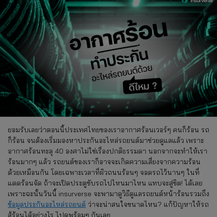
ยอมรับเลยว่าตอนนี้ประเทศไทยของเราอากาศร้อนเวอร์ๆ คนก็ร้อน รถ
ก็ร้อน จนต้องเริ่มมองหาประกันอะไหล่รถยนต์มาช่วยดูแลแล้ว เพราะ
อากาศร้อนทะลุ 40 องศาไม่ใช่เรื่องปกติธรรมดา นอกจากจะทำให้เรา
ร้อนมากๆ แล้ว รถยนต์ของเราก็อาจจะเกิดความเสี่ยงจากความร้อน
ด้วยเหมือนกัน โดยเฉพาะเวลาที่ผิวถนนร้อนๆ จอดรถไว้นานๆ ในที่
แดดร้อนจัด ถ้าจะเปิดประตูขับรถไปไหนมาไหน แทบจะสู่ขิต! ได้เลย
เพราะฉะนั้นวันนี้ insurverse จะพามาดูวิธีดูแลรถยนต์หน้าร้อนรวมถึง
ข้อมูลประกันอะไหล่รถยนต์
ว่าจะน่าสนใจขนาดไหน? แก้ปัญหาให้รถ
สู้ร้อนได้อย่างไร ไปดูพร้อมๆ กันเลย