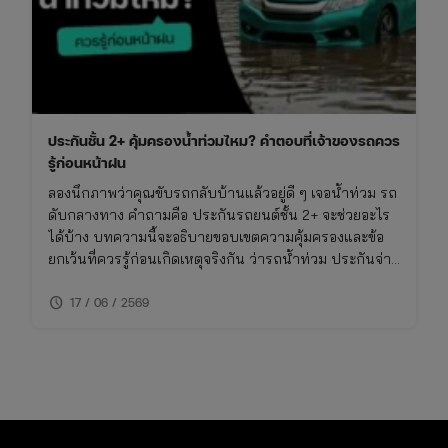
ประกันชั้น 2+ คุ้มครองน้ำท่วมไหม? คำตอบที่เจ้าของรถควร
รู้ก่อนหน้าฝน
ลองนึกภาพว่าคุณขับรถกลับบ้านแล้วอยู่ดี ๆ เจอน้ำท่วม รถ
ดับกลางทาง คำถามคือ ประกันรถยนต์ชั้น 2+ จะช่วยอะไร
ได้บ้าง บทความนี้จะอธิบายขอบเขตความคุ้มครองและข้อ
ยกเว้นที่ควรรู้ก่อนเกิดเหตุจริงกัน ว่ารถน้ําท่วม ประกันจ่าย
ไหม รวมถึงวิธีเช็คความคุ้มครองภัยธรรมชาติในกรมธรรม์
schedule
ของคุณ
17 / 06 / 2569