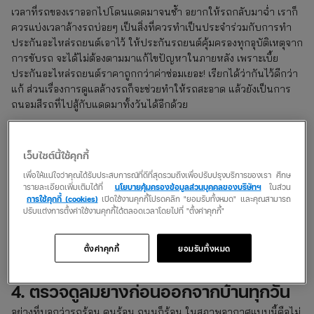
เวลาที่รถของเราออกไปโดนแดดมาจนช้ำ อยากให้รถกลับมาฉ่ำ เราก็
ควรแบ่งเวลาล้างรถบ่อยๆ เป็นสิ่งที่ควรทำเป็นประจำร่วมกับการทำ
ประกันอะไหล่รถยนต์เอาไว้ ให้ประกันรถยนต์คุ้มครองทุกอุบัติเหตุจาก
การขับรถ จะได้ไม่ต้องตามมาแก้ไขปัญหาในภายหลัง เพราะเบี้ย
ประกันอะไหล่รถยนต์ราคาถูกกว่าค่าซ่อมเยอะ! เรียกได้ว่ากันไว้ดีกว่า
แก้ ส่วนเรื่องการดูแลล้างรถก็จะช่วยทำให้รถสะอาด แล้วยังเป็นการ
ถนอมสีรถที่ไปสู้กับแดดมาทั้งวันได้อีกด้วย
3. ตรวจสอบระบบน้ำหล่อเย็นเป็นประจำ
เว็บไซต์นี้ใช้คุกกี้
ถ้าไม่ทำประกันอะไหล่รถยนต์ไว้แล้วระบบน้ำหล่อเย็นมีปัญหาเมื่อ
เพื่อให้แน่ใจว่าคุณได้รับประสบการณ์ที่ดีที่สุดรวมถึงเพื่อปรับปรุงบริการของเรา ศึกษ
ไหร่ คงต้องกดโทรหาขอยื่นเคลมประกันรถยนต์ให้ว้าวุ่นแน่! เพราะ
ารายละเอียดเพิ่มเติมได้ที่
นโยบายคุ้มครองข้อมูลส่วนบุคคลของบริษัทฯ
ในส่วน
ระบบน้ำหล่อเย็นเป็น 1 ในปัจจัยที่ส่งผลกับอะไหล่และเครื่องยนต์อย่าง
การใช้คุกกี้ (cookies)
เปิดใช้งานคุกกี้โปรดคลิก "ยอมรับทั้งหมด" และคุณสามารถ
มาก ถ้ามีปัญหาปุ๊ป! จะลามไปถึงส่วนอื่นๆ ทันที ถ้าไม่ได้ทำประกันรถ
ปรับแต่งการตั้งค่าใช้งานคุกกี้ได้ตลอดเวลาโดยไปที่ "ตั้งค่าคุกกี้"
ไว้ ค่าซ่อมถึงขั้นทำเอากระเป๋าฉีก ดังนั้นหากอยากให้การขับรถดีต่อใจ
ทุกวัน ก่อนออกจากบ้าน ตรวจสอบนิดนึง เพื่อความปลอดภัย ว่าระบบ
ตั้งค่าคุกกี้
ยอมรับทั้งหมด
น้ำหล่อเย็นพร้อมไหมสำหรับการขับขี่ จะได้เซฟทั้งคน ทั้งรถ!
4. ตรวจดูลมยางก่อนออกจากบ้านทุกวัน
อย่างที่บอกว่ารถร้อน คนร้อน ถนนก็ร้อน ในสภาพอากาศแบบนี้คือไม่