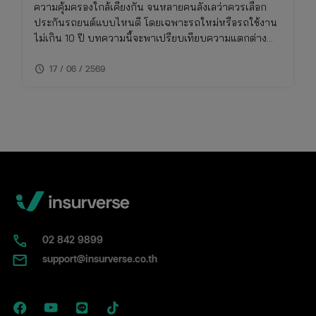
ความคุ้มครองใกล้เคียงกัน จนหลายคนลังเลว่าควรเลือก
ประกันรถยนต์แบบไหนดี โดยเฉพาะรถใหม่หรือรถใช้งาน
ไม่เกิน 10 ปี บทความนี้จะพาเปรียบเทียบความแตกต่าง
ของประกันชั้น 1 กับ 2+ แบบเจาะลึก พร้อมตารางเปรียบ
schedule
เทียบ ทั้งเรื่องความคุ้มครอง ค่าเบี้ย และความเหมาะสมใน
17 / 06 / 2569
การใช้งาน พร้อมพิกัดเช็กเบี้ยประกันราคาคุ้มค่าในที่เดียว
02​ 842 9899
support@insurverse.co.th