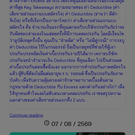
ต่างจากค่า Excess อย่างไร เพื่อให้คุณเลือกแผนกรมธรรม์ได้คุ้ม
ค่าที่สุด Key Takeaways ความหมายของ ค่า Deductible (ค่า
เสียหายส่วนแรกแบบสมัครใจ) ค่า Deductible (อ่านว่า ดีดัก
ทิเบิล) หรือที่เรียกเป็นภาษาไทยว่า ค่าเสียหายส่วนแรกแบบ
สมัครใจ คือ จำนวนเงินแรกที่คุณตกลงกับบริษัทประกันภัยว่าจะ
รับผิดชอบจ่ายเองในแต่ละครั้งที่มีการเคลมประกัน โดยมีเงื่อนไข
ว่าอุบัติเหตุครั้งนั้น คุณเป็น “ฝ่ายผิด” หรือ “ไม่มีคู่กรณี” การระบุ
ค่า Deductible ไว้ในกรมธรรม์ ถือเป็นกลยุทธ์ที่ช่วยให้ผู้เอา
ประกันประหยัดเงินค่าเบี้ยประกันรายปีได้มาก เพราะบริษัท
ประกันจะนำจำนวนเงิน Deductible ที่คุณเลือก ไปเป็นส่วนลด
ค่าเบี้ยประกันตอนซื้อนั่นเอง นอกจากการทำประกันภาคสมัครใจ
แล้ว ผู้ขับขี่ต้องไม่ลืมต่ออายุพ.ร.บ. รถยนต์ ซึ่งเป็นประกันภัยภาค
บังคับ เพื่อรับความคุ้มครองค่ารักษาพยาบาลเบื้องต้นตาม
กฎหมายด้วย Deductible กับ Excess แตกต่างกันอย่างไร? เพื่อ
ให้ทุกคนเข้าใจและไม่สับสนเวลาเคลมประกัน เราขอสรุปความ
แตกต่างของค่าเสียหายส่วนแรกทั้ง 2 แบบ…
Deductible
Continue reading
คือ
schedule
07 / 08 / 2569
อะไร?
สิ่ง