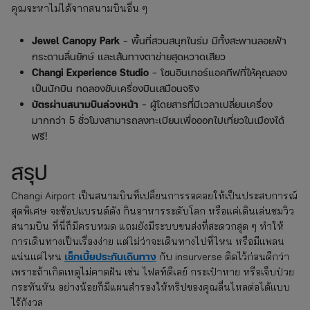
คุณจะหาไม่ได้จากสนามบินอื่น ๆ
Jewel Canopy Park
– พื้นที่สวนสนุกในร่ม มีทั้งสะพานลอยฟ้า
กระดานลื่นยักษ์ และเส้นทางตาข่ายสุดหวาดเสียว
Changi Experience Studio
– โซนอินเทอร์แอคทีฟที่ให้คุณลอง
เป็นนักบิน ทดลองขับเครื่องบินเสมือนจริง
บัตรผ่านสนามบินล่วงหน้า
– ผู้โดยสารที่มีเวลาเปลี่ยนเครื่อง
มากกว่า 5 ชั่วโมงสามารถลงทะเบียนเพื่อออกไปเที่ยวในเมืองได้
ฟรี!
สรุป
Changi Airport เป็นสนามบินที่เปลี่ยนการรอคอยให้เป็นประสบการณ์
สุดพิเศษ จะช้อปแบรนด์ดัง กินอาหารระดับโลก หรือแค่เดินเล่นชมวิว
สนามบิน ที่นี่ก็มีครบหมด แถมยังมีระบบขนส่งที่สะดวกสุด ๆ ทำให้
การเดินทางเป็นเรื่องง่าย แต่ไม่ว่าจะเดินทางไปที่ไหน หรือมีแพลน
เช็กเบี้ยประกันเดินทาง
แน่นแค่ไหน
กับ insurverse ติดไว้ก่อนดีกว่า
เพราะถ้าเกิดเหตุไม่คาดฝัน เช่น ไฟลท์ดีเลย์ กระเป๋าหาย หรือเจ็บป่วย
กระทันหัน อย่างน้อยก็มีแผนสำรองให้ทริปของคุณลื่นไหลต่อได้แบบ
ไร้กังวล