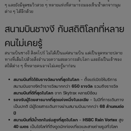
ๆ และยังมีจุดชมวิวสวย ๆ หลายแห่งที่สามารถมองเห็นน้ำตกจากมุม
ต่าง ๆ ได้อีกด้วย
สนามบินชางงี กับสถิติโลกที่หลาย
คนไม่เคยรู้
สนามบินชางงี สิงคโปร์ ไม่ได้เป็นแค่สนามบิน แต่เป็นจุดหมายปลาย
ทางที่เต็มไปด้วยสิ่งอำนวยความสะดวกระดับโลก และยังเป็นเจ้าของ
สถิติต่าง ๆ ที่หลายคนอาจไม่เคยรู้มาก่อน
สนามบินที่ได้รับรางวัลมากที่สุดในโลก
– ตั้งแต่เปิดให้บริการ
สนามบินชางงีคว้ารางวัลมากกว่า
650 รางวัล
รวมถึงรางวัล
สนามบินที่ดีที่สุดในโลก
จาก Skytrax หลายปีซ้อน
รองรับผู้โดยสารมากที่สุดแห่งหนึ่งในเอเชีย
– ในปีที่การเดินทาง
เป็นปกติ มีผู้โดยสารเดินทางผ่านสนามบินมากกว่า
68 ล้านคนต่อ
ปี
สนามบินที่มีน้ำตกในร่มสูงที่สุดในโลก
–
HSBC Rain Vortex
สูง
40 เมตร
เป็นไฮไลท์ที่ดึงดูดนักท่องเที่ยวและสายถ่ายรูปทั่วโลก