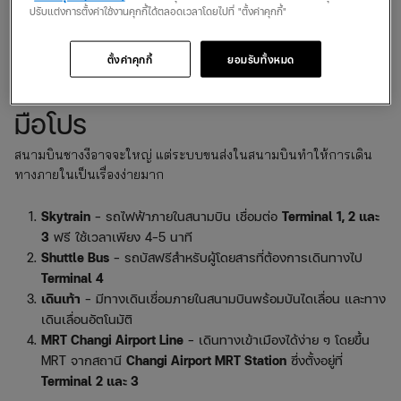
ปรับแต่งการตั้งค่าใช้งานคุกกี้ได้ตลอดเวลาโดยไปที่ "ตั้งค่าคุกกี้"
Slide @ T3
– กระดานลื่นในสนามบินที่สูงที่สุดในโลก ตั้งอยู่ที่
Terminal 3
ความสูงถึง
12 เมตร
เด็กเล่นได้ ผู้ใหญ่เล่นสนุก!
ตั้งค่าคุกกี้
ยอมรับทั้งหมด
วิธีเดินทางในสนามบินชางงีแบบ
มือโปร
สนามบินชางงีอาจจะใหญ่ แต่ระบบขนส่งในสนามบินทำให้การเดิน
ทางภายในเป็นเรื่องง่ายมาก
Skytrain
– รถไฟฟ้าภายในสนามบิน เชื่อมต่อ
Terminal 1, 2 และ
3
ฟรี ใช้เวลาเพียง 4-5 นาที
Shuttle Bus
– รถบัสฟรีสำหรับผู้โดยสารที่ต้องการเดินทางไป
Terminal 4
เดินเท้า
– มีทางเดินเชื่อมภายในสนามบินพร้อมบันไดเลื่อน และทาง
เดินเลื่อนอัตโนมัติ
MRT Changi Airport Line
– เดินทางเข้าเมืองได้ง่าย ๆ โดยขึ้น
MRT จากสถานี
Changi Airport MRT Station
ซึ่งตั้งอยู่ที่
Terminal 2 และ 3