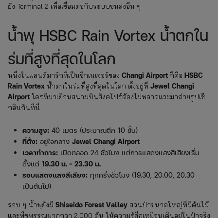
ยัง Terminal 2 เพื่อเชื่อมต่อกับระบบขนส่งอื่น ๆ
น้ำพุ HSBC Rain Vortex น้ำตกใน
ร่มที่สูงที่สุดในโลก
Changi Airport
HSBC
หนึ่งในแลนด์มาร์กที่เป็นซิกเนเจอร์ของ
ก็คือ
Rain Vortex
Jewel Changi
น้ำตกในร่มที่สูงที่สุดในโลก ตั้งอยู่ที่
Airport
ใครที่มาเยือนสนามบินสิงคโปร์ต้องไม่พลาดแวะมาถ่ายรูปเช็
กอินกันที่นี่
ความสูง:
40 เมตร (ประมาณตึก 10 ชั้น)
ที่ตั้ง:
อยู่ใจกลาง
Jewel Changi Airport
เวลาทำการ:
เปิดตลอด 24 ชั่วโมง แต่การแสดงแสงสีเสียงเริ่ม
ตั้งแต่
19.30 น. – 23.30 น.
รอบแสดงแสงสีเสียง:
ทุกครึ่งชั่วโมง (19.30, 20.00, 20.30
เป็นต้นไป)
Shiseido Forest Valley
รอบ ๆ น้ำพุยังมี
สวนป่าขนาดใหญ่ที่มีต้นไม้
และพืชพรรณมากกว่า 2,000 ต้น ให้ความรู้สึกเหมือนเดินอยู่ในป่าจริง