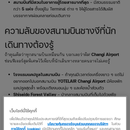
สนามบินที่มีสวนในอาคารผู้โดยสารมากที่สุด
– มีสวนธรรมชาติ
กว่า
5 แห่ง
ตั้งอยู่ใน Terminal ต่าง ๆ ให้ผู้โดยสารได้สัมผัส
บรรยากาศผ่อนคลายก่อนเดินทาง
ความลับของสนามบินชางงีที่นัก
เดินทางต้องรู้
Changi Airport
ถ้าคุณคิดว่าทุกสนามบินเหมือนกัน บอกเลยว่าผิด!
ซ่อนฟีเจอร์สุดพิเศษไว้เพียบที่นักเดินทางหลายคนอาจไม่เคยรู้
โรงแรมแคปซูลในสนามบิน
– ถ้าคุณมีเวลาต่อเครื่องยาว ๆ แต่ไม่
อยากออกไปนอกสนามบิน
YOTELAIR Changi Airport
มีห้องพัก
แคปซูลสุดล้ำ พร้อมเตียงนอนนุ่ม ๆ และห้องน้ำส่วนตัว
Shiseido Forest Valley
– ป่ากลางสนามบินที่เต็มไปด้วยพืช
พรรณกว่า 900 ต้น เหมือนยกสวนพฤกษศาสตร์มาไว้ในสนามบิน
สระว่ายน้ำบนดาดฟ้า
– ตั้งอยู่ใน
Terminal 1
ผู้โดยสารสามารถขึ้น
เว็บไซต์นี้ใช้คุกกี้
ไปว่ายน้ำพร้อมชมวิวรันเวย์ได้
เพื่อให้แน่ใจว่าคุณได้รับประสบการณ์ที่ดีที่สุดรวมถึงเพื่อปรับปรุงบริการของเรา ศึกษ
สนามบินเดียวที่มีโรงภาพยนตร์ฟรี 24 ชั่วโมง
– โรงหนังใน
ารายละเอียดเพิ่มเติมได้ที่
นโยบายคุ้มครองข้อมูลส่วนบุคคลของบริษัทฯ
ในส่วน
Terminal 2 และ 3
เปิดให้ผู้โดยสารดูหนังฟรี ไม่มีค่าใช้จ่าย
การใช้คุกกี้ (cookies)
เปิดใช้งานคุกกี้โปรดคลิก "ยอมรับทั้งหมด" และคุณสามารถ