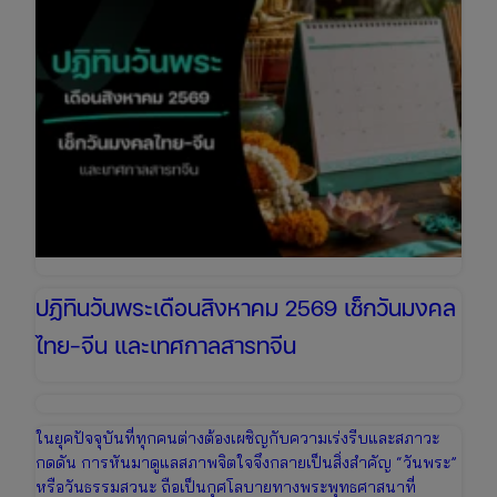
2569
เช็ก
วัน
หยุด
ยาว
เตรียม
ตัว
เที่ยว
วัน
แม่
ปฏิทินวันพระเดือนสิงหาคม 2569 เช็กวันมงคล
ไทย-จีน และเทศกาลสารทจีน
ในยุคปัจจุบันที่ทุกคนต่างต้องเผชิญกับความเร่งรีบและสภาวะ
กดดัน การหันมาดูแลสภาพจิตใจจึงกลายเป็นสิ่งสำคัญ “วันพระ”
หรือวันธรรมสวนะ ถือเป็นกุศโลบายทางพระพุทธศาสนาที่