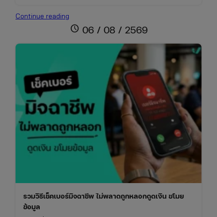
ปฏิทิน
Continue reading
วันพระ
schedule
06 / 08 / 2569
เดือน
สิงหาคม
2569
เช็ก
วัน
มงคล
ไทย-
จีน
และ
เทศกาล
สารท
จีน
รวมวิธีเช็คเบอร์มิจฉาชีพ ไม่พลาดถูกหลอกดูดเงิน ขโมย
ข้อมูล