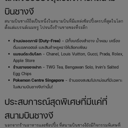
บินชางงี
สนามบินชางงีถือเป็นหนึ่งในสนามบินที่มีแหล่งช้อปปิ้งครบที่สุดในโลก
ตั้งแต่แบรนด์เนมหรู ไปจนถึงร้านขายของที่ระลึก
ร้านปลอดภาษี (Duty-Free)
– มีทั้งเครื่องสำอาง น้ำหอม เครื่อง
ดื่มแอลกอฮอล์ และสินค้าหรูหราให้เลือกเพียบ
แบรนด์ระดับโลก
– Chanel, Louis Vuitton, Gucci, Prada, Rolex,
Apple Store
ร้านขายของฝาก
– TWG Tea, Bengawan Solo, Irvin’s Salted
Egg Chips
Pokemon Centre Singapore
– ร้านของสะสมโปเกม่อนที่มีเฉพาะ
ในสนามบินชางงีเท่านั้น!
ประสบการณ์สุดพิเศษที่มีแค่ที่
สนามบินชางงี
นอกจากร้านอาหารและช้อปปิ้ง ที่สนามบินชางงียังมีกิจกรรมพิเศษที่