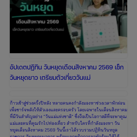
อัปเดตปฏิทิน วันหยุดเดือนสิงหาคม 2569 เช็ก
วันหยุดยาว เตรียมตัวเที่ยววันแม่
ก้าวเข้าสู่ช่วงครึ่งปีหลัง หลายคนคงกำลังมองหาช่วงเวลาพักผ่อน
เพื่อชาร์จพลังให้ตัวเองและครอบครัว โดยเฉพาะในเดือนสิงหาคม
ที่มีวันสำคัญอย่าง “วันแม่แห่งชาติ” ซึ่งถือเป็นโอกาสดีที่จะพาคุณ
แม่และคนที่คุณรักไปท่องเที่ยว สำหรับใครที่กำลังมองหา วัน
หยุดเดือนสิงหาคม 2569 วันนี้เราได้รวบรวมปฏิทินวันหยุด
ราชการ วันหยุดธนาคาร พร้อมแจกทริกการลาพักร้อนให้ได้