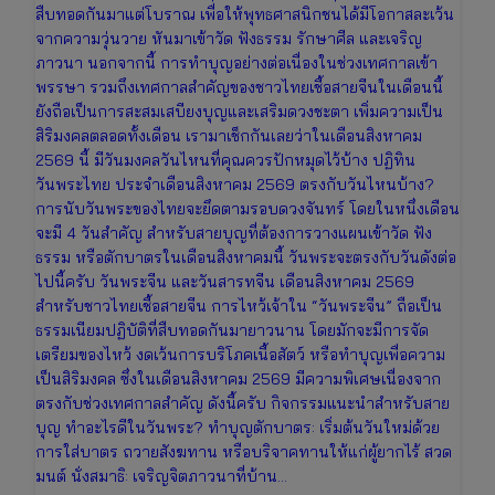
สืบทอดกันมาแต่โบราณ เพื่อให้พุทธศาสนิกชนได้มีโอกาสละเว้น
จากความวุ่นวาย หันมาเข้าวัด ฟังธรรม รักษาศีล และเจริญ
ภาวนา นอกจากนี้ การทำบุญอย่างต่อเนื่องในช่วงเทศกาลเข้า
พรรษา รวมถึงเทศกาลสำคัญของชาวไทยเชื้อสายจีนในเดือนนี้
ยังถือเป็นการสะสมเสบียงบุญและเสริมดวงชะตา เพิ่มความเป็น
สิริมงคลตลอดทั้งเดือน เรามาเช็กกันเลยว่าในเดือนสิงหาคม
2569 นี้ มีวันมงคลวันไหนที่คุณควรปักหมุดไว้บ้าง ปฏิทิน
วันพระไทย ประจำเดือนสิงหาคม 2569 ตรงกับวันไหนบ้าง?
การนับวันพระของไทยจะยึดตามรอบดวงจันทร์ โดยในหนึ่งเดือน
จะมี 4 วันสำคัญ สำหรับสายบุญที่ต้องการวางแผนเข้าวัด ฟัง
ธรรม หรือตักบาตรในเดือนสิงหาคมนี้ วันพระจะตรงกับวันดังต่อ
ไปนี้ครับ วันพระจีน และวันสารทจีน เดือนสิงหาคม 2569
สำหรับชาวไทยเชื้อสายจีน การไหว้เจ้าใน “วันพระจีน” ถือเป็น
ธรรมเนียมปฏิบัติที่สืบทอดกันมายาวนาน โดยมักจะมีการจัด
เตรียมของไหว้ งดเว้นการบริโภคเนื้อสัตว์ หรือทำบุญเพื่อความ
เป็นสิริมงคล ซึ่งในเดือนสิงหาคม 2569 มีความพิเศษเนื่องจาก
ตรงกับช่วงเทศกาลสำคัญ ดังนี้ครับ กิจกรรมแนะนำสำหรับสาย
บุญ ทำอะไรดีในวันพระ? ทำบุญตักบาตร: เริ่มต้นวันใหม่ด้วย
การใส่บาตร ถวายสังฆทาน หรือบริจาคทานให้แก่ผู้ยากไร้ สวด
มนต์ นั่งสมาธิ: เจริญจิตภาวนาที่บ้าน…