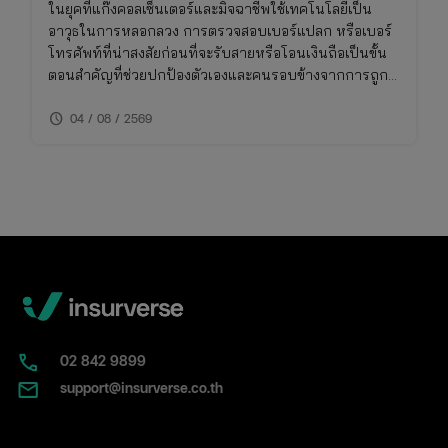
ในยุคที่แก๊งคอลเซ็นเตอร์และมิจฉาชีพใช้เทคโนโลยีเป็น
อาวุธในการหลอกลวง การตรวจสอบเบอร์แปลก หรือเบอร์
โทรศัพท์ที่น่าสงสัยก่อนที่จะรับสายหรือโอนเงินถือเป็นขั้น
ตอนสำคัญที่ช่วยปกป้องตัวเองและคนรอบข้างจากการถูก
โกง การเช็คเบอร์มิจฉาชีพไม่ใช่เรื่องยาก หากคุณรู้วิธีที่ถูก
schedule
ต้องและใช้เครื่องมือที่เหมาะสม บทความนี้จึงรวบรวมวิธี
04 / 08 / 2569
การเช็คเบอร์มิจฉาชีพและข้อควรระวังที่คุณไม่ควรพลาด
02​ 842 9899
support@insurverse.co.th