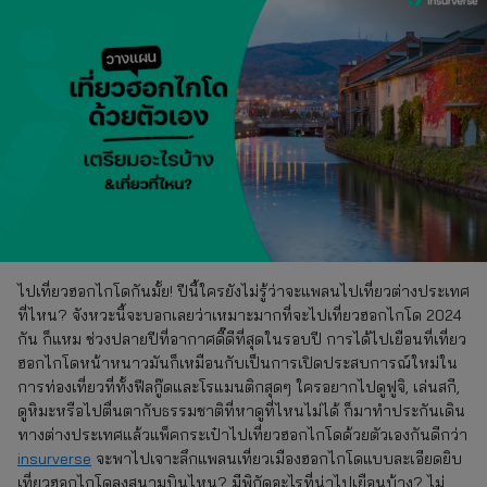
ไปเที่ยวฮอกไกโดกันมั้ย! ปีนี้ใครยังไม่รู้ว่าจะแพลนไปเที่ยวต่างประเทศ
ที่ไหน? จังหวะนี้จะบอกเลยว่าเหมาะมากที่จะไปเที่ยวฮอกไกโด 2024
กัน ก็แหม ช่วงปลายปีที่อากาศดี๊ดีที่สุดในรอบปี การได้ไปเยือนที่เที่ยว
ฮอกไกโดหน้าหนาวมันก็เหมือนกับเป็นการเปิดประสบการณ์ใหม่ใน
การท่องเที่ยวที่ทั้งฟีลกู๊ดและโรแมนติกสุดๆ ใครอยากไปดูฟูจิ, เล่นสกี,
ดูหิมะหรือไปตื่นตากับธรรมชาติที่หาดูที่ไหนไม่ได้ ก็มาทำประกันเดิน
ทางต่างประเทศแล้วแพ็คกระเป๋าไปเที่ยวฮอกไกโดด้วยตัวเองกันดีกว่า
insurverse
จะพาไปเจาะลึกแพลนเที่ยวเมืองฮอกไกโดแบบละเอียดยิบ
เที่ยวฮอกไกโดลงสนามบินไหน? มีพิกัดอะไรที่น่าไปเยือนบ้าง? ไม่