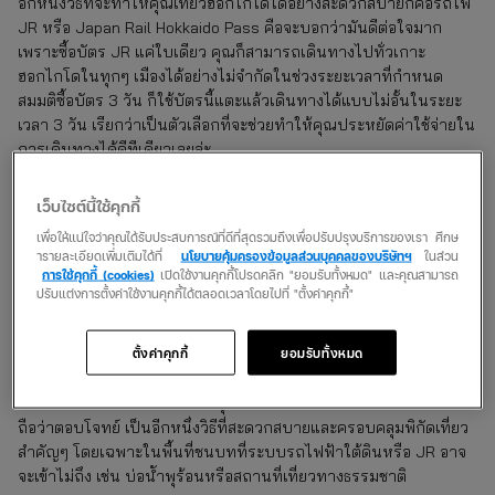
อีกหนึ่งวิธีที่จะทำให้คุณเที่ยวฮอกไกโดได้อย่างสะดวกสบายก็คือรถไฟ
JR หรือ Japan Rail Hokkaido Pass คือจะบอกว่ามันดีต่อใจมาก
เพราะซื้อบัตร JR แค่ใบเดียว คุณก็สามารถเดินทางไปทั่วเกาะ
ฮอกไกโดในทุกๆ เมืองได้อย่างไม่จำกัดในช่วงระยะเวลาที่กำหนด
สมมติซื้อบัตร 3 วัน ก็ใช้บัตรนี้แตะแล้วเดินทางได้แบบไม่อั้นในระยะ
เวลา 3 วัน เรียกว่าเป็นตัวเลือกที่จะช่วยทำให้คุณประหยัดค่าใช้จ่ายใน
การเดินทางได้ดีทีเดียวเลยล่ะ
4. เดินทางเที่ยวด้วยรถราง
เว็บไซต์นี้ใช้คุกกี้
เพื่อให้แน่ใจว่าคุณได้รับประสบการณ์ที่ดีที่สุดรวมถึงเพื่อปรับปรุงบริการของเรา ศึกษ
รถรางฮอกไกโดหรือ Shiden เป็นอีกหนึ่งการคมนาคมที่จะทำให้เรา
ารายละเอียดเพิ่มเติมได้ที่
นโยบายคุ้มครองข้อมูลส่วนบุคคลของบริษัทฯ
ในส่วน
ได้สัมผัสเสน่ห์ดั้งเดิมของการเดินทางในสมัยก่อนของฮอกไกโดได้อย่าง
การใช้คุกกี้ (cookies)
เปิดใช้งานคุกกี้โปรดคลิก "ยอมรับทั้งหมด" และคุณสามารถ
เต็มที่ เหมาะสำหรับนักท่องเที่ยวสายชิลที่ต้องการนั่งชมเมือง เพลินสุดๆ
ปรับแต่งการตั้งค่าใช้งานคุกกี้ได้ตลอดเวลาโดยไปที่ "ตั้งค่าคุกกี้"
บอกเลย
ตั้งค่าคุกกี้
ยอมรับทั้งหมด
5. เดินทางเที่ยวด้วยรถบัส
ใครไปเที่ยวฮอกไกโดกันเป็นกลุ่มเป็นแก๊ง การเดินทางเที่ยวด้วยรถบัส
ถือว่าตอบโจทย์ เป็นอีกหนึ่งวิธีที่สะดวกสบายและครอบคลุมพิกัดเที่ยว
สำคัญๆ โดยเฉพาะในพื้นที่ชนบทที่ระบบรถไฟฟ้าใต้ดินหรือ JR อาจ
จะเข้าไม่ถึง เช่น บ่อน้ำพุร้อนหรือสถานที่เที่ยวทางธรรมชาติ