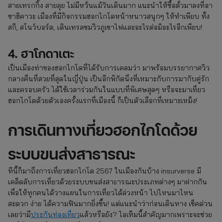
สายเทรกกิ้ง สายลุย ไม่มีหวั่นแม้วันเดินมาก แนะนำให้ซื้อตั๋วมาลงที่อา
ซาฮิคาวะ เมืองที่มีกิจกรรมฮอกไกโดหน้าหนาวสนุกๆ ให้ทำเพียบ ทั้ง
สกี, สโนว์บอร์ด, เดินเทรลชมวิวภูเขาไฟและอะไรต่อมิอะไรอีกเพียบ!
4. ฮาโกดาเตะ
เป็นเมืองท่าของฮอกไกโดที่ได้รับการเคลมว่า มาพร้อมบรรยากาศวิว
กลางคืนที่สวยที่สุดในญี่ปุ่น เป็นอีกพิกัดนึงที่เหมาะกับการมากับคู่รัก
และครอบครัว ได้ใช้เวลาร่วมกันในแบบที่พิเศษสุดๆ หรือจะมาเที่ยว
ฮอกไกโดด้วยตัวเองครั้งแรกที่เมืองนี้ ก็เป็นตัวเลือกที่เหมาะเหม็ง!
การเดินทางเที่ยวฮอกไกโดด้วย
ระบบขนส่งสาธารณะ
ทีนี้ก็มาถึงการเที่ยวฮอกไกโด 2567 ในเมืองกันบ้าง insurverse มี
เคล็ดลับการเที่ยวด้วยระบบขนส่งสาธารณะประเภทต่างๆ มาฝากกัน
เพื่อให้ทุกคนได้วางแผนในการเที่ยวได้ล่วงหน้า ไปไหนมาไหน
สะดวก ง่าย ได้ความฟินมากยิ่งขึ้น! แต่แนะนำว่าก่อนเดินทาง เช็คด่วน
เลยว่ามี
ประกันท่องเที่ยว
แล้วหรือยัง? ไอเท็มนี้สำคัญมากเพราะจะช่วย