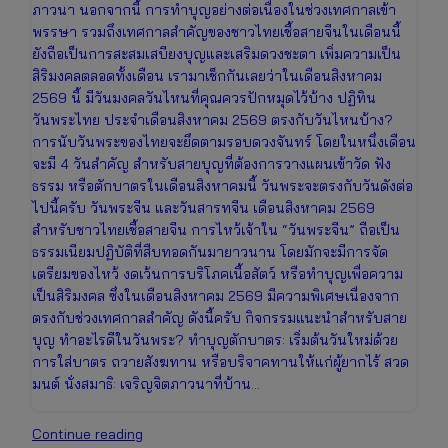
ภาวนา นอกจากนี้ การทำบุญอย่างต่อเนื่องในช่วงเทศกาลเข้า
พรรษา รวมถึงเทศกาลสำคัญของชาวไทยเชื้อสายจีนในเดือนนี้
ยังถือเป็นการสะสมเสบียงบุญและเสริมดวงชะตา เพิ่มความเป็น
สิริมงคลตลอดทั้งเดือน เรามาเช็กกันเลยว่าในเดือนสิงหาคม
2569 นี้ มีวันมงคลวันไหนที่คุณควรปักหมุดไว้บ้าง ปฏิทิน
วันพระไทย ประจำเดือนสิงหาคม 2569 ตรงกับวันไหนบ้าง?
การนับวันพระของไทยจะยึดตามรอบดวงจันทร์ โดยในหนึ่งเดือน
จะมี 4 วันสำคัญ สำหรับสายบุญที่ต้องการวางแผนเข้าวัด ฟัง
ธรรม หรือตักบาตรในเดือนสิงหาคมนี้ วันพระจะตรงกับวันดังต่อ
ไปนี้ครับ วันพระจีน และวันสารทจีน เดือนสิงหาคม 2569
สำหรับชาวไทยเชื้อสายจีน การไหว้เจ้าใน “วันพระจีน” ถือเป็น
ธรรมเนียมปฏิบัติที่สืบทอดกันมายาวนาน โดยมักจะมีการจัด
เตรียมของไหว้ งดเว้นการบริโภคเนื้อสัตว์ หรือทำบุญเพื่อความ
เป็นสิริมงคล ซึ่งในเดือนสิงหาคม 2569 มีความพิเศษเนื่องจาก
ตรงกับช่วงเทศกาลสำคัญ ดังนี้ครับ กิจกรรมแนะนำสำหรับสาย
บุญ ทำอะไรดีในวันพระ? ทำบุญตักบาตร: เริ่มต้นวันใหม่ด้วย
การใส่บาตร ถวายสังฆทาน หรือบริจาคทานให้แก่ผู้ยากไร้ สวด
มนต์ นั่งสมาธิ: เจริญจิตภาวนาที่บ้าน…
ปฏิทิน
Continue reading