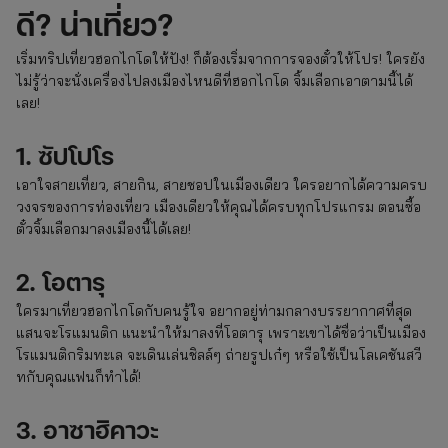
ดี? น่าเที่ยว?
เริ่มทริปเที่ยวฮอกไกโดให้ปัง! ก็ต้องเริ่มจากการจองตั๋วให้โปร! ใครยัง
ไม่รู้ว่าจะนั่งเครื่องไปลงเมืองไหนดีที่ฮอกไกโด จิ้มเลือกเอาตามนี้ได้
เลย!
1. ซัปโปโร
เอาใจสายเที่ยว, สายกิน, สายชอปในเมืองเดียว ใครอยากได้ความครบ
วงจรของการท่องเที่ยว เมืองเดียวให้คุณได้ครบทุกโปรแกรม ตอนซื้อ
ตั๋วจิ้มเลือกมาลงเมืองนี้ได้เลย!
2. โอตารุ
ใครมาเที่ยวฮอกไกโดกับคนรู้ใจ อยากอยู่ท่ามกลางบรรยากาศที่สุด
แสนจะโรแมนติก แนะนำให้มาลงที่โอตารุ เพราะเขาได้ชื่อว่าเป็นเมือง
โรแมนติกริมทะเล จะเดินเล่นชิลล์ๆ ถ่ายรูปเก๋ๆ หรือใช้เป็นโลเคชันสวี
ทกับคุณแฟนก็ทำได้!
3. อาซาฮิคาวะ