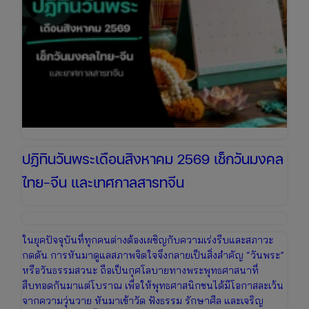
วัน
หยุด
ยาว
เตรียม
ตัว
เที่ยว
วัน
แม่
ปฏิทินวันพระเดือนสิงหาคม 2569 เช็กวันมงคล
ไทย-จีน และเทศกาลสารทจีน
ในยุคปัจจุบันที่ทุกคนต่างต้องเผชิญกับความเร่งรีบและสภาวะ
กดดัน การหันมาดูแลสภาพจิตใจจึงกลายเป็นสิ่งสำคัญ “วันพระ”
หรือวันธรรมสวนะ ถือเป็นกุศโลบายทางพระพุทธศาสนาที่
สืบทอดกันมาแต่โบราณ เพื่อให้พุทธศาสนิกชนได้มีโอกาสละเว้น
จากความวุ่นวาย หันมาเข้าวัด ฟังธรรม รักษาศีล และเจริญ