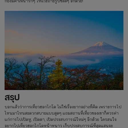
ก็ยังมีคาเฟ่น่ารักๆ ให้แวะถ่ายรูปชิลล์ๆ อีกด้วย!
สรุป
บอกแล้วว่าการเที่ยวฮอกไกโด ไม่ใช่เรื่องยากอย่างที่คิด เพราะการไป
ไหนมาไหนสะดวกสบายแบบสุดๆ แถมสถานที่เที่ยวของเขาก็ควรค่า
แก่การไปเปิดหู, เปิดตา, เปิดประสบการณ์ใหม่ๆ อีกด้วย ใครสนใจ
อยากไปเที่ยวฮอกไกโดหน้าหนาว เก็บประสบการณ์ที่สุดแสนจะ