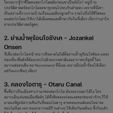
ใครอยากรู้ว่าชีวิตคนฮอกไกโดสมัยก่อนเขาเป็นยังไง? หมู่บ้าน
ประวัติศาสตร์ฮอกไกโดจะพาทุกคนไปพบกับคำตอบ เพราะที่นี่เขา
เป็นสถานที่รวบรวมบ้านเรือนและสิ่งปลูกสร้าง รวมไปถึงวิถีชีวิตของ
คนฮอกไกโดมาให้เราได้เยี่ยมชมและศึกษากันในที่เดียว เรียกว่าเอาใจ
สายประวัติศาสตร์สุดๆ
2. ย่านน้ำพุร้อนโจซังเค – Jozankei
Onsen
ที่เที่ยวฮอกไกโดหน้าหนาวที่พลาดไม่ได้คือย่านน้ำพุร้อนโจซังเค แหล่ง
ท่องเที่ยวชื่อดังที่ล้อมรอบไปด้วยธรรมชาติและอากาศบริสุทธิ์ ใคร
อยากแช่ออนเซ็น ขอ Recommend ที่นี่เลย เพราะมีบ่อน้ำร้อนให้เลือก
แช่กันแบบฟินๆ เพียบ!
3. คลองโอตารุ – Otaru Canal
ขึ้นชื่อว่าเป็นเมืองท่าเก่าแก่ของฮอกไกโด มันจะธรรมดาได้ไง ใคร
อยากเดินเล่นชมเมืองชิลล์ๆ ได้ทั้งชิมของอร่อยและชอปของน่ารักๆ ก็ให้
มาลองพิสูจน์ความฟินกันที่คลองโอตารุ สายคอนเทนต์คอนใจน่าจะ
ชอบไม่น้อย เพราะนอกจากจะมีร้านต่างๆ ให้เดินกันเพลินๆ ทั้งวันแล้ว