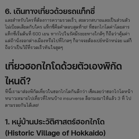
6. เดินทางเที่ยวด้วยรถแท็กซี่
และสำหรับใครที่ต้องการความรวดเร็ว, สะดวกสบายและเป็นส่วนตัว
ไม่เบียดเสียดกับใคร แท็กซี่คือคำตอบสุดท้าย! ที่ฮอกไกโดค่าโดยสาร
แท็กซี่เริ่มต้นที่ 600 เยน หากไปในรัศมีระยะทางใกล้ๆ ก็ถือว่าคุ้มค่า
แต่ถ้านั่งออกต่างเมืองหรือไปที่ไกลๆ ก็อาจจะต้องเปย์หนักหน่อย แต่ก็
ถือว่าเป็นวิธีที่รวดเร็วทันใจสุดๆ
เที่ยวฮอกไกโดด้วยตัวเองพิกัด
ไหนดี?
ทีนี้เรามาส่องพิกัดเที่ยวในฮอกไกโดกันดีกว่า เช็คเลยว่าฮอกไกโดหน้า
หนาวเหมาะไปเที่ยวที่ไหนบ้าง insurverse ล็อกมงมาให้แล้ว 3 ที่ ไป
ตามรอยกันได้เลย!
1. หมู่บ้านประวัติศาสตร์ฮอกไกโด
(Historic Village of Hokkaido)