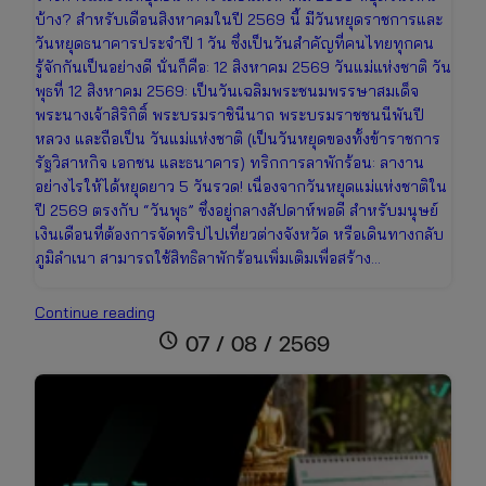
บ้าง? สำหรับเดือนสิงหาคมในปี 2569 นี้ มีวันหยุดราชการและ
วันหยุดธนาคารประจำปี 1 วัน ซึ่งเป็นวันสำคัญที่คนไทยทุกคน
รู้จักกันเป็นอย่างดี นั่นก็คือ: 12 สิงหาคม 2569 วันแม่แห่งชาติ วัน
พุธที่ 12 สิงหาคม 2569: เป็นวันเฉลิมพระชนมพรรษาสมเด็จ
พระนางเจ้าสิริกิติ์ พระบรมราชินีนาถ พระบรมราชชนนีพันปี
หลวง และถือเป็น วันแม่แห่งชาติ (เป็นวันหยุดของทั้งข้าราชการ
รัฐวิสาหกิจ เอกชน และธนาคาร) ทริกการลาพักร้อน: ลางาน
อย่างไรให้ได้หยุดยาว 5 วันรวด! เนื่องจากวันหยุดแม่แห่งชาติใน
ปี 2569 ตรงกับ “วันพุธ” ซึ่งอยู่กลางสัปดาห์พอดี สำหรับมนุษย์
เงินเดือนที่ต้องการจัดทริปไปเที่ยวต่างจังหวัด หรือเดินทางกลับ
ภูมิลำเนา สามารถใช้สิทธิลาพักร้อนเพิ่มเติมเพื่อสร้าง…
อัปเดต
Continue reading
ปฏิทิน
schedule
07 / 08 / 2569
วัน
หยุด
เดือน
สิงหาคม
2569
เช็ก