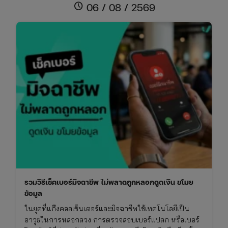
วันพระ
schedule
06 / 08 / 2569
เดือน
สิงหาคม
2569
เช็ก
วัน
มงคล
ไทย-
จีน
และ
เทศกาล
สารท
จีน
รวมวิธีเช็คเบอร์มิจฉาชีพ ไม่พลาดถูกหลอกดูดเงิน ขโมย
ข้อมูล
ในยุคที่แก๊งคอลเซ็นเตอร์และมิจฉาชีพใช้เทคโนโลยีเป็น
อาวุธในการหลอกลวง การตรวจสอบเบอร์แปลก หรือเบอร์