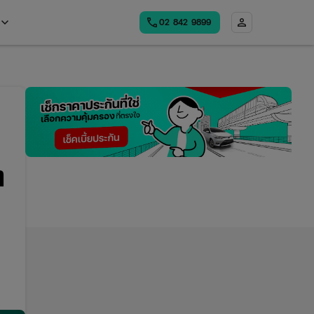
board_arrow_down
call
person
02​ 842 9899
Open
menu
ต