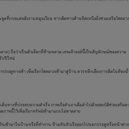
จุดที่กระแสพลังงานหมุนเวียน หากติดทางด้านทิศเหนือยิ่งช่วยเสริมโชคลา
ชคลาภ) ถือว่าเป็นตัวเลือกที่ห้ามพลาด เทพเจ้าองค์นี้เป็นสัญลักษณ์ของความ
รับปีใหม่
กประตูทางเข้า เพื่อเรียกโชคลาภเข้ามาสู่บ้าน ควรหลีกเลี่ยงการติดในห้องน้
ารเดินทางที่ประสบความสำเร็จ ภาพเรือสำเภาเต็มลำไปด้วยสมบัติช่วยเสริมด
ดภาพนี้ไว้เพื่อเรียกทรัพย์เข้ามาแบบไม่ขาดสาย
ันเข้ามาในบ้านหรือที่ทำงาน ห้ามหันหัวเรือออกไปนอกประตูหรือหน้าต่าง