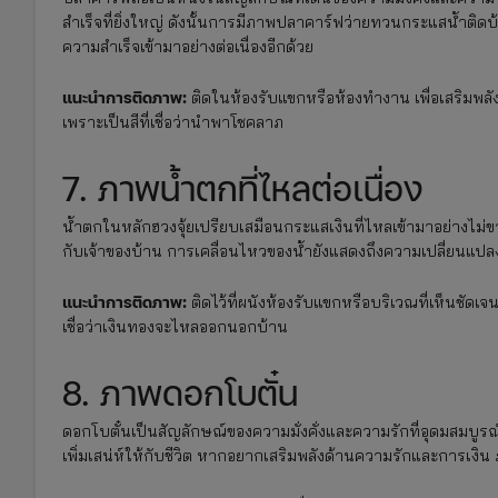
สำเร็จที่ยิ่งใหญ่ ดังนั้นการมีภาพปลาคาร์ฟว่ายทวนกระแสน้ำติ
ความสำเร็จเข้ามาอย่างต่อเนื่องอีกด้วย
แนะนำการติดภาพ:
ติดในห้องรับแขกหรือห้องทำงาน เพื่อเสริมพล
เพราะเป็นสีที่เชื่อว่านำพาโชคลาภ
7. ภาพน้ำตกที่ไหลต่อเนื่อง
น้ำตกในหลักฮวงจุ้ยเปรียบเสมือนกระแสเงินที่ไหลเข้ามาอย่างไม่ขา
กับเจ้าของบ้าน การเคลื่อนไหวของน้ำยังแสดงถึงความเปลี่ยนแปลง
แนะนำการติดภาพ:
ติดไว้ที่ผนังห้องรับแขกหรือบริเวณที่เห็นชัด
เชื่อว่าเงินทองจะไหลออกนอกบ้าน
8. ภาพดอกโบตั๋น
ดอกโบตั๋นเป็นสัญลักษณ์ของความมั่งคั่งและความรักที่อุดมสมบูรณ
เพิ่มเสน่ห์ให้กับชีวิต หากอยากเสริมพลังด้านความรักและการเงิน