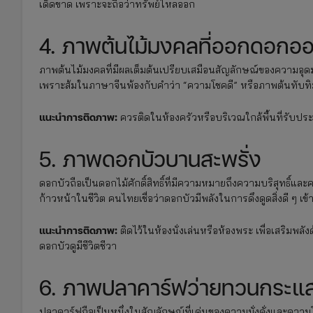
เด็ดขาด เพราะจะถือว่าทรัพย์ไหลออก
4. ภาพต้นไม้มงคลที่ออกดอกอ
ภาพต้นไม้มงคลที่มีผลเต็มต้นเปรียบเสมือนสัญลักษณ์ของความอุดมส
เพราะส้มในภาษาจีนพ้องกับคำว่า “ความโชคดี” หรือภาพต้นทับทิ
แนะนำการติดภาพ:
ควรติดในห้องครัวหรือบริเวณใกล้พื้นที่รับป
5. ภาพดอกบัวบานสะพรั่ง
ดอกบัวถือเป็นดอกไม้ศักดิ์สิทธิ์ที่มีความหมายถึงความบริสุทธิ์
ก้าวหน้าในชีวิต คนไทยเชื่อว่าดอกบัวมีพลังในการดึงดูดสิ่งดี ๆ เ
แนะนำการติดภาพ:
ติดไว้ในห้องนั่งเล่นหรือห้องพระ เพื่อเสริมพล
ดอกบัวดูมีชีวิตชีวา
6. ภาพปลาคาร์ฟว่ายทวนกระแส
ปลาคาร์ฟถือเป็นหนึ่งในสัญลักษณ์ที่เด่นของความมั่งคั่งแล