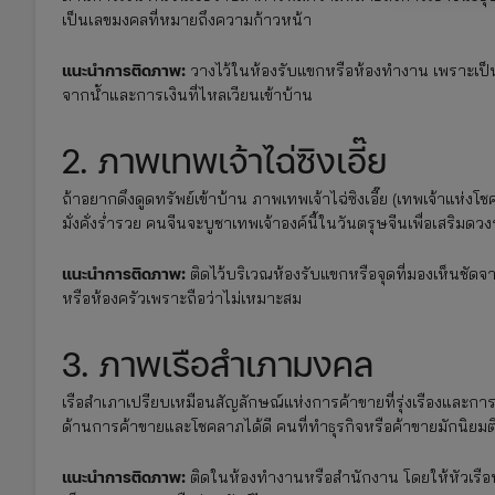
เป็นเลขมงคลที่หมายถึงความก้าวหน้า
แนะนำการติดภาพ:
วางไว้ในห้องรับแขกหรือห้องทำงาน เพราะเป็น
จากน้ำและการเงินที่ไหลเวียนเข้าบ้าน
2. ภาพเทพเจ้าไฉ่ซิงเอี๊ย
ถ้าอยากดึงดูดทรัพย์เข้าบ้าน ภาพเทพเจ้าไฉ่ซิงเอี๊ย (เทพเจ้าแห่งโ
มั่งคั่งร่ำรวย คนจีนจะบูชาเทพเจ้าองค์นี้ในวันตรุษจีนเพื่อเสริมดวง
แนะนำการติดภาพ:
ติดไว้บริเวณห้องรับแขกหรือจุดที่มองเห็นชัดจา
หรือห้องครัวเพราะถือว่าไม่เหมาะสม
3. ภาพเรือสำเภามงคล
เรือสำเภาเปรียบเหมือนสัญลักษณ์แห่งการค้าขายที่รุ่งเรืองและก
ด้านการค้าขายและโชคลาภได้ดี คนที่ทำธุรกิจหรือค้าขายมักนิยมติ
แนะนำการติดภาพ:
ติดในห้องทำงานหรือสำนักงาน โดยให้หัวเรือห