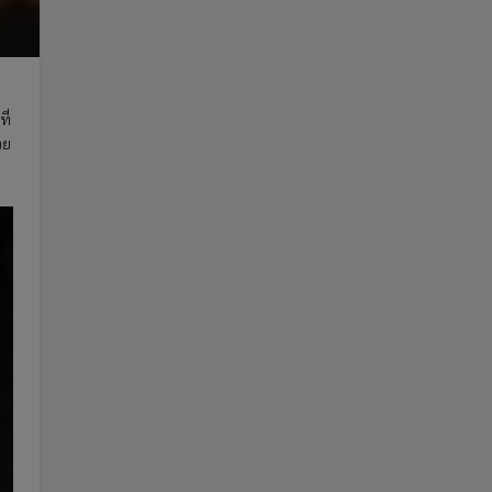
ี่
วย