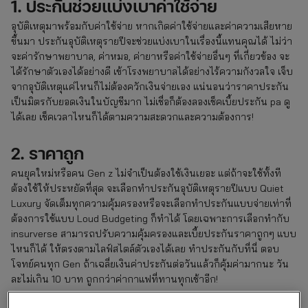
1. ประกันช่วยแบ่งเบาค่าใช้จ่าย
อุบัติเหตุมาพร้อมกับค่าใช้จ่าย หากเกิดค่าใช้จ่ายและค่าความเสียหาย
ขึ้นมา ประกันอุบัติเหตุรายปีจะช่วยแบ่งเบาในเรื่องนี้แทนคุณได้ ไม่ว่า
จะค่ารักษาพยาบาล, ค่าหมอ, ค่ายาหรือค่าใช้จ่ายอื่นๆ ที่เกี่ยวข้อง จะ
ได้รักษาตัวเองได้อย่างดี เข้าโรงพยาบาลได้อย่างไร้ความกังวลใจ เจ็บ
จากอุบัติเหตุแค่ไหนก็ไม่ต้องควักเงินจ่ายเอง แน่นอนว่าราคาประกัน
เป็นมิตรกับยอดเงินในบัญชีมาก ไม่เชื่อก็ต้องลองเช็คเบี้ยประกัน pa ดู
ได้เลย เช็คเวลาไหนก็ได้ตามความสะดวกและความต้องการ!
2. ราคาถูก
คนยุคใหม่หรือคน Gen z ไม่จำเป็นต้องใช้เงินเยอะ แต่ถ้าจะใช้ทั้งที
ต้องใช้ให้ประหยัดที่สุด จะเลือกทำประกันอุบัติเหตุรายปีแบบ Quiet
Luxury จัดเต็มทุกความคุ้มครองหรือจะเลือกทำประกันแบบจ่ายเท่าที่
ต้องการใช้แบบ Loud Budgeting ก็ทำได้ โดยเฉพาะการเลือกทำกับ
insurverse สามารถปรับความคุ้มครองและเบี้ยประกันราคาถูกๆ แบบ
ไหนก็ได้ ให้ตรงตามไลฟ์สไตล์ตัวเองได้เลย ทำประกันกับที่นี่ ตอบ
โจทย์คนทุก Gen ถ้าเฉลี่ยเงินค่าประกันต่อวันแล้วก็คุ้มค่ามากนะ วัน
ละไม่เกิน 10 บาท ถูกกว่าค่ากาแฟที่ทานทุกเช้าอีก!