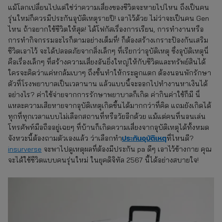
แม้โลกเปลี่ยนไปแต่ใช่ว่าความเสี่ยงของชีวิตจะหายไปไหน ถึงเป็นคน
รุ่นใหม่ก็ควรมีประกันอุบัติเหตุรายปี! เอาไว้ด้วย ไม่ว่าจะเป็นคน Gen
ไหน ถ้าอยากใช้ชีวิตให้สุด! ได้โฟกัสเรื่องการเรียน, การทำงานหรือ
การทำกิจกรรมอะไรก็ตามอย่างเต็มที่! ก็ต้องสร้างเกราะป้องกันเสริม
ชีวิตเอาไว้ จะได้ปลอดภัยจากสิ่งเล็กๆ ที่เรียกว่าอุบัติเหตุ ซึ่งอุบัติเหตุนี่
คือเรื่องเล็กๆ ที่สร้างความเสี่ยงอันยิ่งใหญ่ให้กับชีวิตและทรัพย์สินได้
ใครจะคิดว่าแค่หกล้มเบาๆ ถึงขั้นทำให้กระดูกแตก ต้องนอนพักรักษา
ตัวที่โรงพยาบาลเป็นเวลานาน แล้วแบบนี้จะออกไปทำงานหาเงินได้
อย่างไร? ค่าใช้จ่ายจากการรักษาพยาบาลก็เกิด ค่ากินค่าใช้ก็มี นี่
แหละความเสียหายจากอุบัติเหตุเกิดขึ้นได้มากกว่าที่คิด แถมยังเกิดได้
ทุกที่ทุกเวลาแบบไม่เลือกสถานที่หรือวัยอีกด้วย แม้แต่คนที่นอนเล่น
โทรศัพท์มือถืออยู่เฉยๆ ที่บ้านก็เกิดความเสี่ยงจากอุบัติเหตุได้ทั้งหมด
ประกันอุบัติเหตุ
จังหวะนี้ต้องถามตัวเองแล้ว ว่าเลือกทำ
ที่ไหนดี?
insurverse
จะพาไปดูเหตุผลที่ต้องมีประกัน pa ดีๆ เอาไว้ข้างกาย คุณ
จะได้ใช้ชีวิตแบบคนรุ่นใหม่ ในยุคดิจิทัล 2567 นี้ได้อย่างสบายใจ!