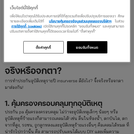
3. ใช้ชีวิตได้เต็มที่กว่าที่เคย
เว็บไซต์นี้ใช้คุกกี้
คนยุคใหม่ใช้ชีวิตทั้งที่ต้องไปให้สุด อะไรไม่เคยทำต้องลองทำ แต่ต้อง
เพื่อให้แน่ใจว่าคุณได้รับประสบการณ์ที่ดีที่สุดรวมถึงเพื่อปรับปรุงบริการของเรา ศึกษ
ทำประกันอุบัติเหตุรายปี เอาไว้ด้วยนะ จะได้ทำกิจกรรมอะไรก็อุ่นใจ
ารายละเอียดเพิ่มเติมได้ที่
นโยบายคุ้มครองข้อมูลส่วนบุคคลของบริษัทฯ
ในส่วน
เกิดเหตุการณ์ไม่คาดฝันอะไรขึ้นมา ก็เข้ารับการรักษาได้ทันที โดยที่
การใช้คุกกี้ (cookies)
เปิดใช้งานคุกกี้โปรดคลิก "ยอมรับทั้งหมด" และคุณสามารถ
ปรับแต่งการตั้งค่าใช้งานคุกกี้ได้ตลอดเวลาโดยไปที่ "ตั้งค่าคุกกี้"
ไม่ต้องสำรองจ่ายก่อนด้วย! เรื่องค่ารักษานี่ให้ ประกัน pa เขาจัดการ
ได้เลย!
ตั้งค่าคุกกี้
ยอมรับทั้งหมด
ประกันอุบัติเหตุรายปี มีดียังไง จึ้ง
จริงหรือจกตา?
การทำประกันอุบัติเหตุรายปี insurverse ดียังไง? จึ้งจริงหรือจกตา
มาส่องกัน!
1. คุ้มครองครอบคลุมทุกอุบัติเหตุ
ประกัน pa คุ้มครองครอบคลุม ไม่ว่าจะอุบัติเหตุเล็กๆ น้อยๆ หรือ
อุบัติเหตุที่ร้ายแรงก็สามารถเคลมได้! เช่น ลื่นในห้องน้ำ, ตกบันได, ตก
จากที่สูง, รถชน, ถูกลูกหลงและอุบัติเหตุร้ายแรงอื่นๆ คือเคลมได้หมด ที่
น่ารักไปกว่านั้น คือ สามารถปรับแผนได้แบบ DIY และเพิ่มความ