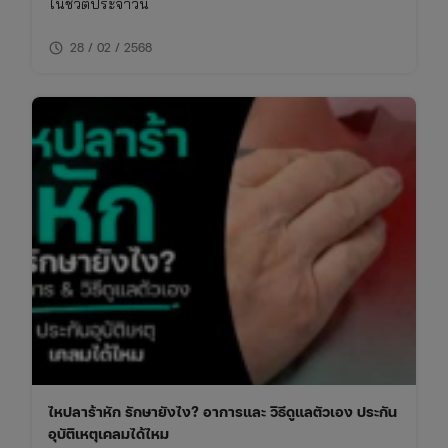
ในชีวิตประจำวัน
schedule
28 / 02 / 2568
ไหปลาร้าหัก รักษายังไง? อาการและ วิธีดูแลตัวเอง ประกัน
อุบัติเหตุเคลมได้ไหม