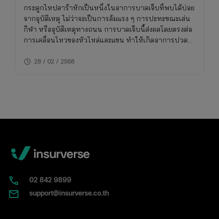
กระดูกไหปลาร้าหักเป็นหนึ่งในอาการบาดเจ็บที่พบได้บ่อย
จากอุบัติเหตุ ไม่ว่าจะเป็นการล้มแรง ๆ การปะทะขณะเล่น
กีฬา หรืออุบัติเหตุทางถนน การบาดเจ็บนี้ส่งผลโดยตรงต่อ
การเคลื่อนไหวของหัวไหล่และแขน ทำให้เกิดอาการปวด
รุนแรง
schedule
28 / 02 / 2568
02​ 842 9899
support@insurverse.co.th