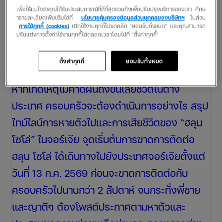
ทัต เป็งสุข” หรือที่รู้จักกันในนาม “ฮลุน โซโล่” ยูทูบ
เพื่อให้แน่ใจว่าคุณได้รับประสบการณ์ที่ดีที่สุดรวมถึงเพื่อปรับปรุงบริการของเรา ศึกษ
ารายละเอียดเพิ่มเติมได้ที่
นโยบายคุ้มครองข้อมูลส่วนบุคคลของบริษัทฯ
ในส่วน
เบอร์สายท่องเที่ยวชื่อดัง ได้เสียชีวิตลงอย่าง
การใช้คุกกี้ (cookies)
เปิดใช้งานคุกกี้โปรดคลิก "ยอมรับทั้งหมด" และคุณสามารถ
ปรับแต่งการตั้งค่าใช้งานคุกกี้ได้ตลอดเวลาโดยไปที่ "ตั้งค่าคุกกี้"
กะทันหันระหว่างการเดินทางไปทำคอนเทนต์ที่
ประเทศจอร์เจีย บทความนี้ขอสรุปเหตุการณ์ที่เกิด
ตั้งค่าคุกกี้
ยอมรับทั้งหมด
ขึ้น พร้อมเกร็ดความรู้สำคัญสำหรับนักเดินทาง ว่า
หากเกิดเหตุไม่คาดฝันถึงขั้นเสียชีวิตในต่าง
ประเทศ ครอบครัวจะต้องดำเนินการอย่างไร สรุป
ไทม์ไลน์การหายตัวไปและการเสียชีวิตของ “ฮลุน
โซโล่” ในจอร์เจีย จุดเริ่มต้นการขาดการติดต่อ
ฮลุน โซโล่ ได้เดินทางไปยังประเทศจอร์เจียตั้งแต่
วันที่ 13 ก.ค. 2569 ก่อนจะขาดการติดต่อกับ
ครอบครัวไปนานกว่า 2 สัปดาห์ จนกระทั่งพี่ชาย
และญาติๆ ต้องโพสต์ประกาศตามหาตัวและ