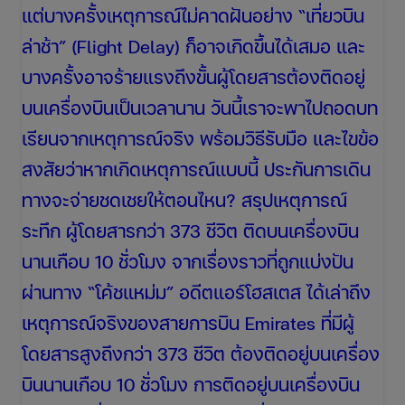
ไม่
แต่บางครั้งเหตุการณ์ไม่คาดฝันอย่าง “เที่ยวบิน
คาด
ล่าช้า” (Flight Delay) ก็อาจเกิดขึ้นได้เสมอ และ
ฝัน
บางครั้งอาจร้ายแรงถึงขั้นผู้โดยสารต้องติดอยู่
ใน
บนเครื่องบินเป็นเวลานาน วันนี้เราจะพาไปถอดบท
ต่าง
เรียนจากเหตุการณ์จริง พร้อมวิธีรับมือ และไขข้อ
แดน
สงสัยว่าหากเกิดเหตุการณ์แบบนี้ ประกันการเดิน
ทางจะจ่ายชดเชยให้ตอนไหน? สรุปเหตุการณ์
ระทึก ผู้โดยสารกว่า 373 ชีวิต ติดบนเครื่องบิน
นานเกือบ 10 ชั่วโมง จากเรื่องราวที่ถูกแบ่งปัน
ผ่านทาง “โค้ชแหม่ม” อดีตแอร์โฮสเตส ได้เล่าถึง
เหตุการณ์จริงของสายการบิน Emirates ที่มีผู้
โดยสารสูงถึงกว่า 373 ชีวิต ต้องติดอยู่บนเครื่อง
บินนานเกือบ 10 ชั่วโมง การติดอยู่บนเครื่องบิน