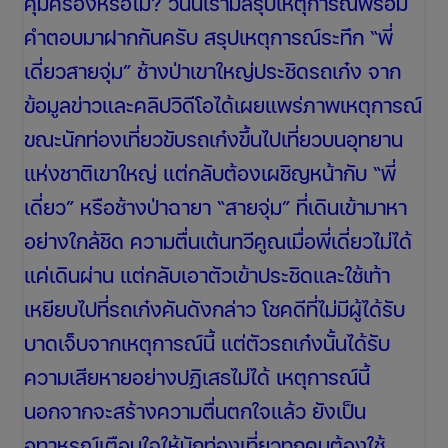
คุ้มครองหรือไม่? วันนี้เรามีสรุปเหตุการณ์พร้อม
คำตอบมาฝากกันครับ สรุปเหตุการณ์ระทึก “พี่
เดี่ยวสายจุ่ม” ช้างป่าเขาใหญ่ประชิดรถเก๋ง จาก
ข้อมูลข่าวและคลิปวิดีโอได้เผยแพร่ภาพเหตุการณ์
ขณะนักท่องเที่ยวขับรถเก๋งขึ้นไปเที่ยวบนอุทยาน
แห่งชาติเขาใหญ่ แต่กลับต้องเผชิญหน้ากับ “พี่
เดี่ยว” หรือช้างป่าฉายา “สายจุ่ม” ที่เดินเข้ามาหา
อย่างใกล้ชิด ความตื่นเต้นทวีคูณเมื่อพี่เดี่ยวไม่ได้
แค่เดินผ่าน แต่กลับเอาตัวเข้าประชิดและใช้เท้า
เหยียบไปที่รถเก๋งคันดังกล่าว โชคดีที่ไม่มีผู้ได้รับ
บาดเจ็บจากเหตุการณ์นี้ แต่ตัวรถเก๋งนั้นได้รับ
ความเสียหายอย่างปฏิเสธไม่ได้ เหตุการณ์นี้
นอกจากจะสร้างความตื่นตกใจแล้ว ยังเป็น
อุทาหรณ์เตือนใจให้นักท่องเที่ยวทุกคนต้องใช้