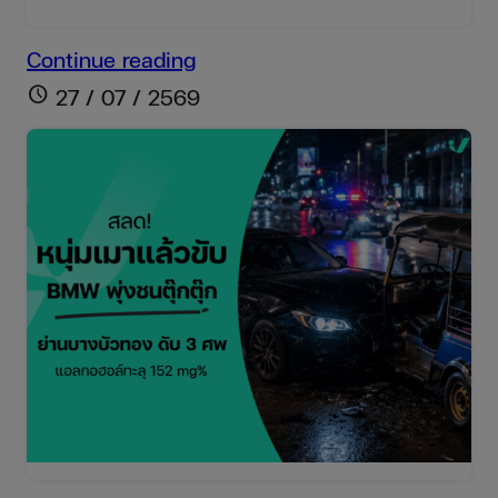
พี่
Continue reading
เดี่ยว
schedule
27 / 07 / 2569
สาย
จุ่ม
ช้าง
ป่า
เขา
ใหญ่
สร้าง
วีรกรรม
อีก
แล้ว!