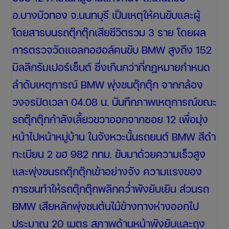
อ.บางบัวทอง จ.นนทบุรี เป็นเหตุให้คนขับและผู้
โดยสารบนรถตุ๊กตุ๊กเสียชีวิตรวม 3 ราย โดยผล
การตรวจวัดแอลกอฮอล์คนขับ BMW สูงถึง 152
มิลลิกรัมเปอร์เซ็นต์ ซึ่งเกินกว่าที่กฎหมายกำหนด
ลำดับเหตุการณ์ BMW พุ่งชนตุ๊กตุ๊ก จากกล้อง
วงจรปิดเวลา 04.08 น. บันทึกภาพเหตุการณ์ขณะ
รถตุ๊กตุ๊กกำลังเลี้ยวขวาออกจากซอย 12 เพื่อมุ่ง
หน้าไปหน้าหมู่บ้าน ในจังหวะนั้นรถยนต์ BMW สีดำ
ทะเบียน 2 ขฮ 982 กทม. ขับมาด้วยความเร็วสูง
และพุ่งชนรถตุ๊กตุ๊กเข้าอย่างจัง ความแรงของ
การชนทำให้รถตุ๊กตุ๊กพลิกคว่ำพังยับเยิน ส่วนรถ
BMW เสียหลักพุ่งชนต้นไม้ข้างทางห่างออกไป
ประมาณ 20 เมตร สภาพด้านหน้าพังยับและถุง