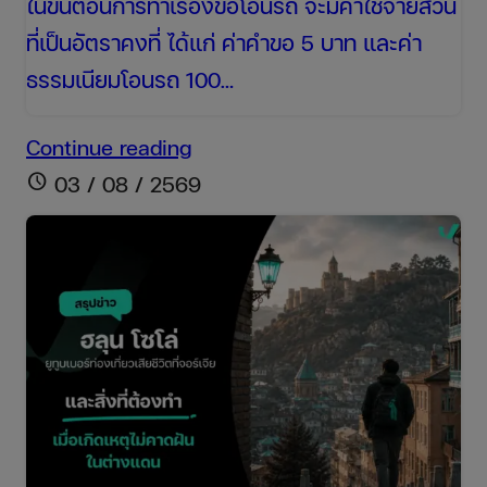
ในขั้นตอนการทำเรื่องขอโอนรถ จะมีค่าใช้จ่ายส่วน
ที่เป็นอัตราคงที่ ได้แก่ ค่าคำขอ 5 บาท และค่า
ธรรมเนียมโอนรถ 100…
ค่า
Continue reading
โอน
schedule
03 / 08 / 2569
รถยนต์
2569
อัปเดต
ล่าสุด
จ่าย
กี่
บาท
ใช้