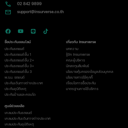
ตุ๊ก
02​ 842 9899
ย่าน
support@insurverse.co.th
บางบัวทอง
ดับ
3
ซื้อประกันออนไลน์
เกี่ยวกับ Insurverse
ประกันรถยนต์
บทความ
ศพ
ประกันรถยนต์ชั้น 1
รู้จัก Insurverse
แอลกอฮอล์
ประกันรถยนต์ชั้น 2+
คณะผู้บริหาร
ประกันรถยนต์ชั้น 3+
นักลงทุนสัมพันธ์
ทะลุ
ประกันรถยนต์ชั้น 3
นโยบายคุ้มครองข้อมูลส่วนบุคคล
พ.ร.บ. รถยนต์
นโยบายการใช้คุกกี้
152
ประกันเดินทางต่างประเทศ
เงื่อนไขการซื้อประกัน
mg%
ประกันอุบัติเหตุ
มาตรฐานการใช้บริการ
ประกันบ้านและคอนโด
ศูนย์ช่วยเหลือ
เคลมประกันรถยนต์
เคลมประกันเดินทางต่างประเทศ
เคลมประกันอุบัติเหตุ