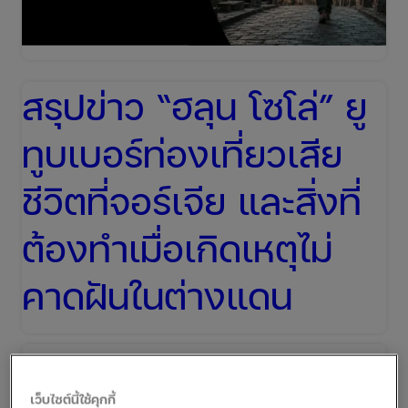
เอกสาร
อะไร
บ้าง?
สรุปข่าว “ฮลุน โซโล่” ยู
ทูบเบอร์ท่องเที่ยวเสีย
ชีวิตที่จอร์เจีย และสิ่งที่
ต้องทำเมื่อเกิดเหตุไม่
คาดฝันในต่างแดน
ข่าวเศร้าของวงการยูทูบเบอร์ไทย เมื่อ “นายบวร
เว็บไซต์นี้ใช้คุกกี้