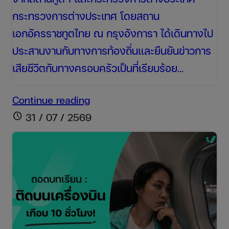
กระทรวงการต่างประเทศ โดยสถาน
เอกอัครราชทูตไทย ณ กรุงอังการา ได้เดินทางไป
ประสานงานกับทางการท้องถิ่นและยืนยันข่าวการ
เสียชีวิตกับทางครอบครัวเป็นที่เรียบร้อย…
สรุป
Continue reading
ข่าว
schedule
31 / 07 / 2569
“ฮลุน
โซโล่”
ยู
ทูบ
เบอร์
ท่อง