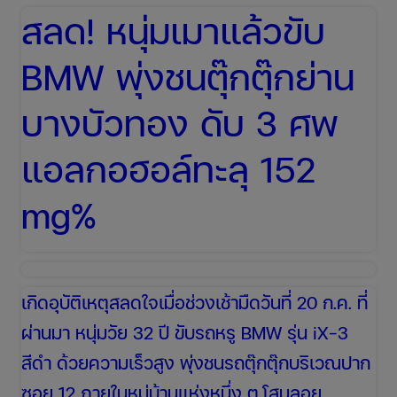
ประชิด
สลด! หนุ่มเมาแล้วขับ
รถ
BMW พุ่งชนตุ๊กตุ๊กย่าน
เก๋ง
ใช้
บางบัวทอง ดับ 3 ศพ
เท้า
แอลกอฮอล์ทะลุ 152
เหยียบ
พัง
mg%
ประกัน
รถยนต์
จ่าย
เกิดอุบัติเหตุสลดใจเมื่อช่วงเช้ามืดวันที่ 20 ก.ค. ที่
ไหม?
ผ่านมา หนุ่มวัย 32 ปี ขับรถหรู BMW รุ่น iX-3
สีดำ ด้วยความเร็วสูง พุ่งชนรถตุ๊กตุ๊กบริเวณปาก
ซอย 12 ภายในหมู่บ้านแห่งหนึ่ง ต.โสนลอย