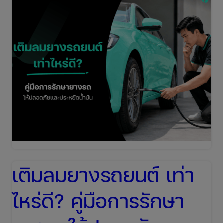
เติมลมยางรถยนต์ เท่า
ไหร่ดี? คู่มือการรักษา