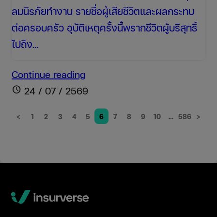
ลมนิรภัยทำงาน รายชื่อผู้เสียชีวิตและผลกระทบ
ต่อครอบครัว อุบัติเหตุครั้งนี้พรากชีวิตผู้บริสุทธิ์
ไปถึง…
สลด!
Continue reading
หนุ่ม
schedule
24 / 07 / 2569
เมา
<
1
2
3
4
5
6
7
8
9
10
…
586
>
แล้ว
ขับ
BMW
พุ่ง
ชน
ตุ๊ก