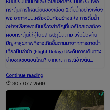
หมั่นขยับแขนขาและยืดเส้นยืดสายเป็นระยะ เพื่อ
กระตุ้นการไหลเวียนของเลือด 2.ดื่มน้ำอย่างเพียง
พอ อากาศบนเครื่องบินค่อนข้างแห้ง การดื่มน้ำ
อย่างเพียงพอเป็นเรื่องสำคัญที่แอร์โฮสเตสต้อง
คอยกระตุ้นให้ผู้โดยสารปฏิบัติตาม เพื่อป้องกัน
ปัญหาสุขภาพที่อาจเกิดขึ้นตามมาจากการขาดน้ำ
เที่ยวบินล่าช้า (Flight Delay) ประกันการเดินทาง
จ่ายชดเชยตอนไหน? จากเหตุการณ์ข้างต้น…
ถอด
Continue reading
บท
schedule
30 / 07 / 2569
เรียน:
ผู้
โดยสาร