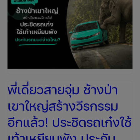
ติด
บน
เครื่อง
บิน
เกือบ
10
ชั่วโมง!
พร้อม
พี่เดี่ยวสายจุ่ม ช้างป่า
วิธี
เขาใหญ่สร้างวีรกรรม
รับมือ
เมื่อ
อีกแล้ว! ประชิดรถเก๋งใช้
เที่ยว
เท้าเหยียบพัง ประกัน
บิน