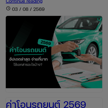
เติม
Continue reading
ลม
schedule
03 / 08 / 2569
ยาง
รถยนต์
เท่า
ไหร่
ดี?
คู่มือ
การ
รักษา
ยาง
รถ
ให้
ค่าโอนรถยนต์ 2569
ปลอดภัย