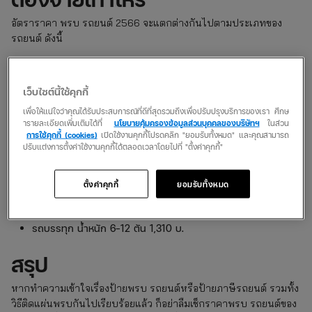
อัตราราคา พรบ รถยนต์ 2566 จะแตกต่างกันไปตามประเภทของ
รถยนต์ ดังนี้
1. รถยนต์โดยสาร
เว็บไซต์นี้ใช้คุกกี้
รถยนต์เก๋ง ไม่เกิน 7 ที่นั่ง 600 บ.
รถตู้ 7-15 ที่นั่ง 1,100 บ.
เพื่อให้แน่ใจว่าคุณได้รับประสบการณ์ที่ดีที่สุดรวมถึงเพื่อปรับปรุงบริการของเรา ศึกษ
ารายละเอียดเพิ่มเติมได้ที่
นโยบายคุ้มครองข้อมูลส่วนบุคคลของบริษัทฯ
ในส่วน
รถโดยสาร 15-20 ที่นั่ง 2,050 บ.
การใช้คุกกี้ (cookies)
เปิดใช้งานคุกกี้โปรดคลิก "ยอมรับทั้งหมด" และคุณสามารถ
รถโดยสาร 20-40 ที่นั่ง 3,200 บ.
ปรับแต่งการตั้งค่าใช้งานคุกกี้ได้ตลอดเวลาโดยไปที่ "ตั้งค่าคุกกี้"
2. รถกระบะ/รถบรรทุก
ตั้งค่าคุกกี้
ยอมรับทั้งหมด
รถกระบะ น้ำหนักไม่เกิน 3 ตัน 900 บ.
รถบรรทุก น้ำหนัก 3-6 ตัน 1,220 บ.
รถบรรทุก น้ำหนัก 6-12 ตัน 1,310 บ.
สรุป
หากทำความเข้าใจเรื่องป้ายพรบ รถยนต์หรือป้ายภาษีรถยนต์ รวมทั้ง
วิธีติดแผ่นพรบกันไปเรียบร้อยแล้ว ก็อย่าลืมเช็กราคาพรบ รถยนต์ของ