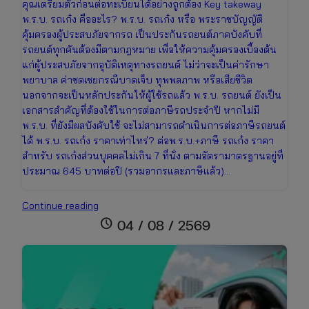
คุณเตรียมตัวก่อนต่อทะเบียนได้อย่างถูกต้อง Key takeway
พ.ร.บ. รถเก๋ง คืออะไร? พ.ร.บ. รถเก๋ง หรือ พระราชบัญญัติ
คุ้มครองผู้ประสบภัยจากรถ เป็นประกันรถยนต์ภาคบังคับที่
รถยนต์ทุกคันต้องมีตามกฎหมาย เพื่อให้ความคุ้มครองเบื้องต้น
แก่ผู้ประสบภัยจากอุบัติเหตุทางรถยนต์ ไม่ว่าจะเป็นค่ารักษา
พยาบาล ค่าชดเชยกรณีบาดเจ็บ ทุพพลภาพ หรือเสียชีวิต
นอกจากจะเป็นหลักประกันให้ผู้ใช้รถแล้ว พ.ร.บ. รถยนต์ ยังเป็น
เอกสารสำคัญที่ต้องใช้ในการต่อภาษีรถประจำปี หากไม่มี
พ.ร.บ. ที่ยังมีผลบังคับใช้ จะไม่สามารถดำเนินการต่อภาษีรถยนต์
ได้ พ.ร.บ. รถเก๋ง ราคาเท่าไหร่? ต่อพ.ร.บ.+ภาษี รถเก๋ง ราคา
สำหรับ รถเก๋งส่วนบุคคลไม่เกิน 7 ที่นั่ง ตามอัตรามาตรฐานอยู่ที่
ประมาณ 645 บาทต่อปี (รวมอากรและภาษีแล้ว)…
ต่อพ.ร.บ.+ภาษี
Continue reading
รถ
schedule
04 / 08 / 2569
เก๋ง
ราคา
เท่า
ไหร่
เช็ก