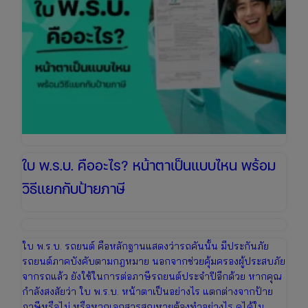
ข้อมูล
ล่าสุด
เพื่อ
เตรียม
งบ
ให้
พร้อม
ใบ พ.ร.บ. คืออะไร? หน้าตาเป็นแบบไหน พร้อม
วิธีแยกกับป้ายภาษี
ใบ พ.ร.บ. รถยนต์ คือหลักฐานแสดงว่ารถคันนั้น มีประกันภัย
รถยนต์ภาคบังคับตามกฎหมาย นอกจากช่วยคุ้มครองผู้ประสบภัย
จากรถแล้ว ยังใช้ในการต่อภาษีรถยนต์ประจำปีอีกด้วย หากคุณ
กำลังสงสัยว่า ใบ พ.ร.บ. หน้าตาเป็นอย่างไร แตกต่างจากป้าย
ภาษีหรือไม่ หรือหากเอกสารสูญหายต้องทำอย่างไร ดูได้ใน