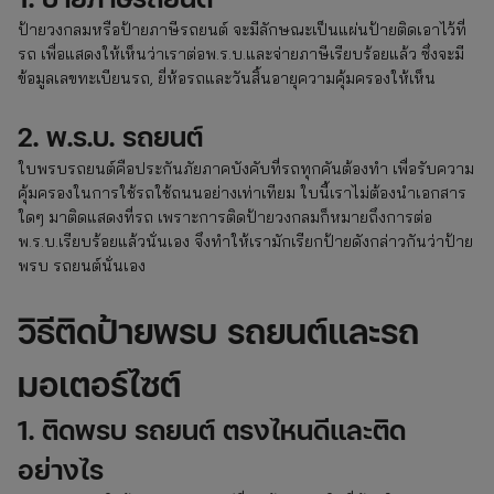
ป้ายวงกลมหรือป้ายภาษีรถยนต์ จะมีลักษณะเป็นแผ่นป้ายติดเอาไว้ที่
รถ เพื่อแสดงให้เห็นว่าเราต่อพ.ร.บ.และจ่ายภาษีเรียบร้อยแล้ว ซึ่งจะมี
ข้อมูลเลขทะเบียนรถ, ยี่ห้อรถและวันสิ้นอายุความคุ้มครองให้เห็น
2. พ.ร.บ. รถยนต์
ใบพรบรถยนต์คือประกันภัยภาคบังคับที่รถทุกคันต้องทำ เพื่อรับความ
คุ้มครองในการใช้รถใช้ถนนอย่างเท่าเทียม ใบนี้เราไม่ต้องนำเอกสาร
ใดๆ มาติดแสดงที่รถ เพราะการติดป้ายวงกลมก็หมายถึงการต่อ
พ.ร.บ.เรียบร้อยแล้วนั่นเอง จึงทำให้เรามักเรียกป้ายดังกล่าวกันว่าป้าย
พรบ รถยนต์นั่นเอง
วิธีติดป้ายพรบ รถยนต์และรถ
มอเตอร์ไซต์
1. ติดพรบ รถยนต์ ตรงไหนดีและติด
อย่างไร