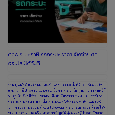
ต่อพ.ร.บ.+ภาษี รถกระบะ ราคา เช็กง่าย ต่อ
ออนไลน์ได้ทันที
หากคุณกำลังเตรียมต่อทะเบียนรถกระบะ สิ่งที่ต้องเตรียมไม่ใช่
แค่ค่าภาษีประจำปี แต่ยังรวมถึงค่า พ.ร.บ. ที่กฎหมายกำหนดให้
รถทุกคันต้องมีด้วย หลายคนจึงมักค้นหาว่า ต่อพ.ร.บ.+ภาษี รถ
กระบะ ราคาเท่าไหร่ เพื่อวางแผนค่าใช้จ่ายล่วงหน้า นอกเหนือ
จากค่าประกันรถยนต์ Key takeway พ.ร.บ. รถกระบะ คืออะไร?
พ.ร.บ. รถกระบะ หรือ พระราชบัญญัติคุ้มครองผู้ประสบภัยจาก