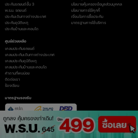
ประกันรถยนต์ชั้น 3
นโยบายคุ้มครองข้อมูลส่วนบุคคล
พ.ร.บ. รถยนต์
นโยบายการใช้คุกกี้
ประกันเดินทางต่างประเทศ
เงื่อนไขการซื้อประกัน
ประกันอุบัติเหตุ
มาตรฐานการใช้บริการ
ประกันบ้านและคอนโด
ศูนย์ช่วยเหลือ
เคลมประกันรถยนต์
เคลมประกันเดินทางต่างประเทศ
เคลมประกันอุบัติเหตุ
เคลมประกันบ้านและคอนโด
คำถามที่พบบ่อย
ติดต่อเรา
ร้องเรียน
มาตรฐานรองรับ
vertical_align_top
© Copyright 2023 บริษัท อินชัวร์เวิร์ส จำกัด (มหาชน)