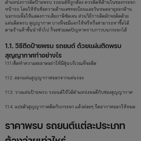
ตำแหน่งการติดป้ายพรบ รถยนต์ที่ถูกต้อง ควรติดที่ด้านในของกระจก
หน้ารถ โดยให้หันข้อความด้านเลขทะเบียนและวันหมดอายุออกด้าน
นอกรถเพื่อให้แสดงการเสียภาษีชัดเจน ส่วนวิธีการติดมักจะติดด้วย
แผ่นติดพรบ สุญญากาศ บางที่จะมีแจกให้ฟรีหรือสามารถหาซื้อได้
ตามร้านค้าชั้นนำทั่วไป ก็จะช่วยลดปัญหาคราบกาวบนกระจกได้
1.1. วิธีติดป้ายพรบ รถยนต์ ด้วยแผ่นติดพรบ
สุญญากาศทำอย่างไร
1.1.1 เช็ดทำความสะอาดอย่าให้มีฝุ่นบริเวณที่จะติด
1.1.2. ลอกแผ่นสุญญากาศออกจากแผ่นรอง
1.1.3. วางแผ่นป้ายพรบ รถยนต์ให้ได้ตำแหน่งพอดีกับช่องสุญญากาศ
1.1.4. แปะตัวสุญญากาศติดกับกระจก แล้วค่อยๆ รีดอากาศออกให้หมด
ราคาพรบ รถยนต์แต่ละประเภท
ต้องจ่ายเท่าไหร่