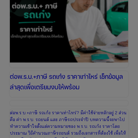
ออนไลน์
ได้
ทันที
ต่อพ.ร.บ.+ภาษี รถเก๋ง ราคาเท่าไหร่ เช็กข้อมูล
ล่าสุดเพื่อเตรียมงบให้พร้อม
ต่อพ.ร.บ.+ภาษี รถเก๋ง ราคาเท่าไหร่? มีค่าใช้จ่ายหลักอยู่ 2 ส่วน
คือ ค่า พ.ร.บ. รถยนต์ และ ภาษีรถประจำปี บทความนี้จะพาไป
ทำความเข้าใจตั้งแต่ความหมายของ พ.ร.บ. รถเก๋ง ราคาโดย
ประมาณ วิธีคำนวณภาษีรถยนต์ รวมถึงเอกสารที่ต้องใช้ เพื่อให้