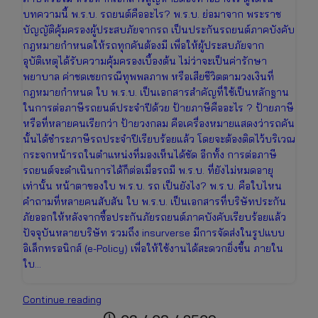
บทความนี้ พ.ร.บ. รถยนต์คืออะไร? พ.ร.บ. ย่อมาจาก พระราช
บัญญัติคุ้มครองผู้ประสบภัยจากรถ เป็นประกันรถยนต์ภาคบังคับ
กฎหมายกำหนดให้รถทุกคันต้องมี เพื่อให้ผู้ประสบภัยจาก
อุบัติเหตุได้รับความคุ้มครองเบื้องต้น ไม่ว่าจะเป็นค่ารักษา
พยาบาล ค่าชดเชยกรณีทุพพลภาพ หรือเสียชีวิตตามวงเงินที่
กฎหมายกำหนด ใบ พ.ร.บ. เป็นเอกสารสำคัญที่ใช้เป็นหลักฐาน
ในการต่อภาษีรถยนต์ประจำปีด้วย ป้ายภาษีคืออะไร ? ป้ายภาษี
หรือที่หลายคนเรียกว่า ป้ายวงกลม คือเครื่องหมายแสดงว่ารถคัน
นั้นได้ชำระภาษีรถประจำปีเรียบร้อยแล้ว โดยจะต้องติดไว้บริเวณ
กระจกหน้ารถในตำแหน่งที่มองเห็นได้ชัด อีกทั้ง การต่อภาษี
รถยนต์จะดำเนินการได้ก็ต่อเมื่อรถมี พ.ร.บ. ที่ยังไม่หมดอายุ
เท่านั้น หน้าตาของใบ พ.ร.บ. รถ เป็นยังไง? พ.ร.บ. คือใบไหน
คำถามที่หลายคนสับสัน ใบ พ.ร.บ. เป็นเอกสารที่บริษัทประกัน
ภัยออกให้หลังจากซื้อประกันภัยรถยนต์ภาคบังคับเรียบร้อยแล้ว
ปัจจุบันหลายบริษัท รวมถึง insurverse มีการจัดส่งในรูปแบบ
อิเล็กทรอนิกส์ (e-Policy) เพื่อให้ใช้งานได้สะดวกยิ่งขึ้น ภายใน
ใบ…
ใบ
Continue reading
พ.ร.บ.
schedule