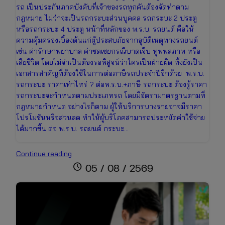
รถ เป็นประกันภาคบังคับที่เจ้าของรถทุกคันต้องจัดทำตาม
กฎหมาย ไม่ว่าจะเป็นรถกระบะส่วนบุคคล รถกระบะ 2 ประตู
หรือรถกระบะ 4 ประตู หน้าที่หลักของ พ.ร.บ. รถยนต์ คือให้
ความคุ้มครองเบื้องต้นแก่ผู้ประสบภัยจากอุบัติเหตุทางรถยนต์
เช่น ค่ารักษาพยาบาล ค่าชดเชยกรณีบาดเจ็บ ทุพพลภาพ หรือ
เสียชีวิต โดยไม่จำเป็นต้องรอพิสูจน์ว่าใครเป็นฝ่ายผิด ทั้งยังเป็น
เอกสารสำคัญที่ต้องใช้ในการต่อภาษีรถประจำปีอีกด้วย พ.ร.บ.
รถกระบะ ราคาเท่าไหร่ ? ต่อพ.ร.บ.+ภาษี รถกระบะ ต้องรู้ราคา
รถกระบะจะกำหนดตามประเภทรถ โดยมีอัตรามาตรฐานตามที่
กฎหมายกำหนด อย่างไรก็ตาม ผู้ให้บริการบางรายอาจมีราคา
โปรโมชันหรือส่วนลด ทำให้ผู้บริโภคสามารถประหยัดค่าใช้จ่าย
ได้มากขึ้น ต่อ พ.ร.บ. รถยนต์ กระบะ…
ต่อพ.ร.บ.+ภาษี
Continue reading
รถ
schedule
05 / 08 / 2569
กระบะ
ราคา
เช็
กง่าย
ต่อ