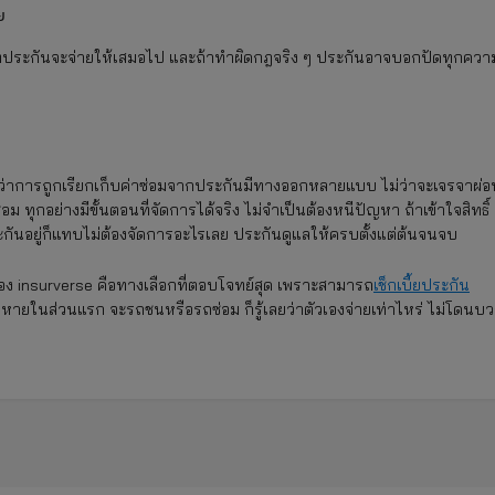
ย
างที่ประกันจะจ่ายให้เสมอไป และถ้าทำผิดกฎจริง ๆ ประกันอาจบอกปัดทุกควา
ลยว่าการถูกเรียกเก็บค่าซ่อมจากประกันมีทางออกหลายแบบ ไม่ว่าจะเจรจาผ่อ
ม ทุกอย่างมีขั้นตอนที่จัดการได้จริง ไม่จำเป็นต้องหนีปัญหา ถ้าเข้าใจสิทธิ์
ระกันอยู่ก็แทบไม่ต้องจัดการอะไรเลย ประกันดูแลให้ครบตั้งแต่ต้นจนจบ
วเอง insurverse คือทางเลือกที่ตอบโจทย์สุด เพราะสามารถ
เช็กเบี้ยประกัน
าเสียหายในส่วนแรก จะรถชนหรือรถซ่อม ก็รู้เลยว่าตัวเองจ่ายเท่าไหร่ ไม่โดนบ