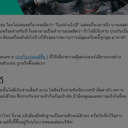
่อม ใครไม่เคยเจอก็อาจจะคิดว่า “ก็แค่จ่ายไปสิ” แต่พอถึงเวลาจริง บางเคสค่
นพร้อมจ่ายทันที ก็เลยกลายเป็นคำถามยอดฮิตว่า ถ้าไม่มีเงินจ่าย ประกันเรี
อง ต้องเตรียมตัวยังไงบ้างให้รอดจากสถานการณ์สุดเครียดนี้ทุกมุม มาหาคำ
 โดยเฉพาะ
ประกันรถยนต์ชั้น 1
ที่ให้เลือกความคุ้มครองเองได้ตามงบอย่าง
่านตัวแทน ถูกจริงตั้งแต่แรก
ดี
คนนั้นไม่มีเงินจ่ายเต็มจำนวน ไม่ต้องรีบจ่ายทันทีแบบหน้ามืดตามัว เพราะ
ได้ไหม ซึ่งประกันหลายเจ้าก็พร้อมรับฟัง ถ้ามีเหตุผลและความจริงใจที่จะ
ท่าไหร่ กี่งวด แล้วต้องมีหลักฐานเป็นลายลักษณ์อักษร หรือบันทึกไว้อย่าง
แต่ทั้งนี้ขึ้นอยู่กับนโยบายของแต่ละบริษัท