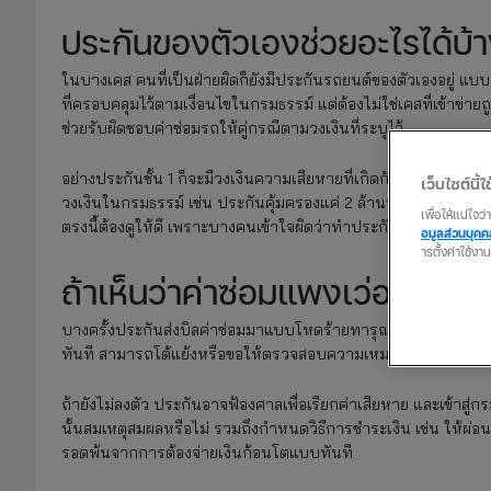
ประกันของตัวเองช่วยอะไรได้บ้
ในบางเคส คนที่เป็นฝ่ายผิดก็ยังมีประกันรถยนต์ของตัวเองอยู่ แบ
ที่ครอบคลุมไว้ตามเงื่อนไขในกรมธรรม์ แต่ต้องไม่ใช่เคสที่เข้าข่ายถ
ช่วยรับผิดชอบค่าซ่อมรถให้คู่กรณีตามวงเงินที่ระบุไว้
อย่างประกันชั้น 1 ก็จะมีวงเงินความเสียหายที่เกิดกับบุคคลภายน
เว็บไซต์นี้ใช
วงเงินในกรมธรรม์ เช่น ประกันคุ้มครองแค่ 2 ล้านบาท แต่ค่าซ่อมรถ
เพื่อให้แน่ใจ
ตรงนี้ต้องดูให้ดี เพราะบางคนเข้าใจผิดว่าทำประกันแล้วไม่ต้องรับผ
อมูลส่วนบุค
ารตั้งค่าใช้งา
ถ้าเห็นว่าค่าซ่อมแพงเว่อร์ ทำยั
บางครั้งประกันส่งบิลค่าซ่อมมาแบบโหดร้ายทารุณ เห็นแล้วหน้าซีด
ทันที สามารถโต้แย้งหรือขอให้ตรวจสอบความเหมาะสมของราคาค่
ถ้ายังไม่ลงตัว ประกันอาจฟ้องศาลเพื่อเรียกค่าเสียหาย และเข้าสู่ก
นั้นสมเหตุสมผลหรือไม่ รวมถึงกำหนดวิธีการชำระเงิน เช่น ให้ผ่อ
รอดพ้นจากการต้องจ่ายเงินก้อนโตแบบทันที