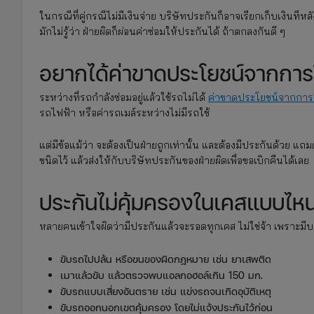
ในกรณีที่คู่กรณีไม่มีเงินจ่าย บริษัทประกันก็อาจเรียกเก็บเงินที
มักไม่รู้ว่า ฝ่ายผิดก็ผ่อนค่าซ่อมให้ประกันได้ ถ้าตกลงกันดี ๆ
อยากได้ค่าขาดประโยชน์จากการ
ระหว่างที่รถกำลังซ่อมอยู่แล้วใช้รถไม่ได้
ค่าขาดประโยชน์จากการ
รถไฟฟ้า หรือค่ารถเมล์ระหว่างไม่มีรถใช้
แต่มีข้อแม้ว่า จะต้องเป็นฝ่ายถูกเท่านั้น และต้องมีประกันด้วย แ
ชนิดไว้ แล้วส่งให้กับบริษัทประกันของฝ่ายผิดเพื่อขอเบิกคืนได้เลย
ประกันไม่คุ้มครองในเคสแบบไหน
หลายคนเข้าใจผิดว่ามีประกันแล้วจะรอดทุกเคส ไม่ใช่จ้า เพราะมีบา
ขับรถไปปล้น หรือขนของผิดกฎหมาย เช่น ยาเสพติด
เมาแล้วขับ แล้วตรวจพบแอลกอฮอล์เกิน 150 มก.
ขับรถแบบเสี่ยงอันตราย เช่น แข่งรถจนเกิดอุบัติเหตุ
ขับรถออกนอกเขตคุ้มครอง โดยไม่แจ้งประกันไว้ก่อน