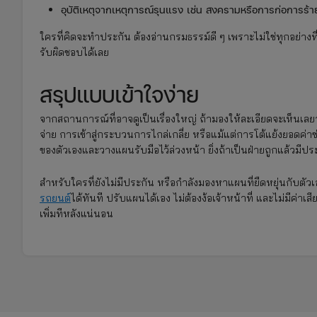
อุบัติเหตุจากเหตุการณ์รุนแรง เช่น สงครามหรือการก่อการร้า
ใครที่คิดจะทำประกัน ต้องอ่านกรมธรรม์ดี ๆ เพราะไม่ใช่ทุกอย่
รับผิดชอบได้เลย
สรุปแบบเข้าใจง่าย
จากสถานการณ์ที่อาจดูเป็นเรื่องใหญ่ ถ้ามองให้ละเอียดจะเห็นเ
จ่าย การเข้าสู่กระบวนการไกล่เกลี่ย หรือแม้แต่การโต้แย้งยอดค่าซ่อ
ของตัวเองและวางแผนรับมือไว้ล่วงหน้า ยิ่งถ้าเป็นฝ่ายถูกแล้วมีป
สำหรับใครที่ยังไม่มีประกัน หรือกำลังมองหาแผนที่ยืดหยุ่นกับตั
รถยนต์
ได้ทันที ปรับแผนได้เอง ไม่ต้องง้อเจ้าหน้าที่ และไม่มีค่
เพิ่มทีหลังแน่นอน