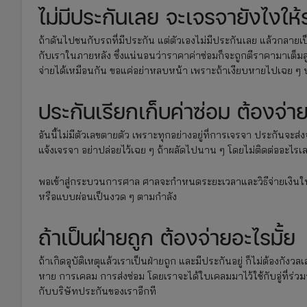
ไม่มีประกันเลย จะเจรจายังไงให
ถ้าดันไปชนกับรถที่มีประกัน แต่ตัวเองไม่มีประกันเลย แล้วกลายเป็น
กับเราในภายหลัง ซึ่งแน่นอนว่าราคาค่าซ่อมก็จะถูกตีราคามาเต็มสูบ 
จ่ายได้เหมือนกัน ขอแค่อย่าหลบหน้า เพราะถ้าเงียบหายไปเฉย ๆ บ
ประกันเรียกเก็บค่าซ่อม ต้องจ่าย
อันนี้ไม่มีตัวเลขตายตัว เพราะทุกอย่างอยู่ที่การเจรจา ประกันจะส่
แจ้งเจรจา อย่าปล่อยไว้เฉย ๆ ถ้าผลัดไปนาน ๆ โดยไม่ติดต่ออะไร
พอเข้าสู่กระบวนการศาล ศาลจะกำหนดระยะเวลาและวิธีจ่ายเงินให
หรือแบบผ่อนเป็นงวด ๆ ตามกำลัง
ถ้าเป็นฝ่ายถูก ต้องจ่ายอะไรมั้ย
ถ้าเกิดอุบัติเหตุแล้วเราเป็นฝ่ายถูก และมีประกันอยู่ ก็ไม่ต้องกัง
หาย การเคลม การส่งซ่อม โดยเราจะได้ใบเคลมมาไว้ใช้กับอู่ที่ร่วมร
กับบริษัทประกันของเราอีกที