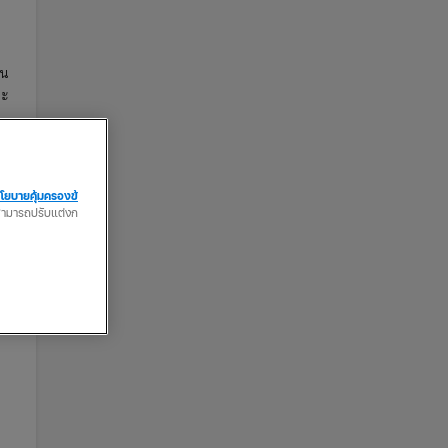
วน
จะ
โยบายคุ้มครองข้
ณสามารถปรับแต่งก
ย