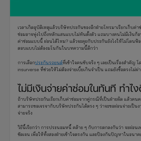
เวลาเกิดอุบัติเหตุแล้วบริษัทประกันของอีกฝ่ายโทรมาเรียกเก็บค่าซ
ซ่อมอาจพุ่งไปถึงหลักแสนแบบไม่ทันตั้งตัว แถมบางคนไม่มีเงินก้อ
ค่าซ่อมแบบนี้ ผ่อนได้ไหม? แล้วจะคุยกับประกันยังไงให้ไม่โดนฟ้
ตอบแบบไม่ต้องมโนกันในบทความนี้ดีกว่า
การเลือก
ประกันรถยนต์
ที่เข้าใจคนขับจริง ๆ เลยเป็นเรื่องสำคัญ
insurverse ที่ช่วยให้ไม่ต้องจ่ายเบี้ยเกินจำเป็น แถมยังซื้อตรงไม่ผ
ไม่มีเงินจ่ายค่าซ่อมในทันที ทำไง
ถ้าบริษัทประกันเรียกเก็บค่าซ่อมจากคู่กรณีที่เป็นฝ่ายผิด แล้วคน
สามารถขอเจรจากับบริษัทประกันได้ตรง ๆ ว่าจะขอผ่อนจ่ายเป็นงวด
จ่ายจริง
วิธีนี้เรียกว่า การประนอมหนี้ คล้าย ๆ กับการตกลงกันว่า จะผ่อนเ
ชัดเจน เพื่อให้ทั้งสองฝ่ายเข้าใจตรงกัน และป้องกันปัญหาในอนาคต 