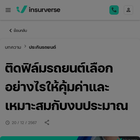
menu
call
person
keyboard_arrow_left
ย้อนกลับ
keyboard_arrow_right
บทความ
ประกันรถยนต์
ติดฟิล์มรถยนต์เลือก
อย่างไรให้คุ้มค่าและ
เหมาะสมกับงบประมาณ
share
schedule
20 / 12 / 2567