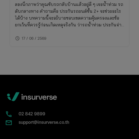
ลองนึกภาพว่าคุณขับรถกลับบ้านแล้วอยู่ดี ๆ เจอน้ำท่วม รถ
ดับกลางทาง คำถามคือ ประกันรถยนต์ชั้น 2+ จะช่วยอะไร
ได้บ้าง บทความนี้จะอธิบายขอบเขตความคุ้มครองและข้อ
ยกเว้นที่ควรรู้ก่อนเกิดเหตุจริงกัน ว่ารถน้ําท่วม ประกันจ่าย
ไหม รวมถึงวิธีเช็คความคุ้มครองภัยธรรมชาติในกรมธรรม์
schedule
ของคุณ
17 / 06 / 2569
02​ 842 9899
support@insurverse.co.th