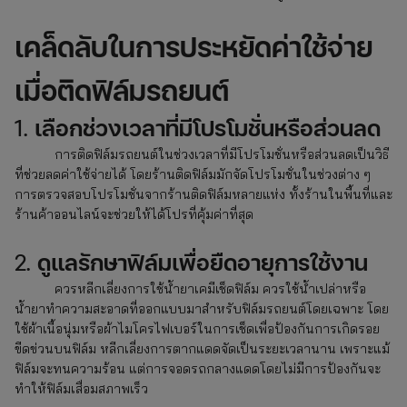
เคล็ดลับในการประหยัดค่าใช้จ่าย
เมื่อติดฟิล์มรถยนต์
1.
เลือกช่วงเวลาที่มีโปรโมชั่นหรือส่วนลด
การติดฟิล์มรถยนต์ในช่วงเวลาที่มีโปรโมชั่นหรือส่วนลดเป็นวิธี
ที่ช่วยลดค่าใช้จ่ายได้ โดยร้านติดฟิล์มมักจัดโปรโมชั่นในช่วงต่าง ๆ
การตรวจสอบโปรโมชั่นจากร้านติดฟิล์มหลายแห่ง ทั้งร้านในพื้นที่และ
ร้านค้าออนไลน์จะช่วยให้ได้โปรที่คุ้มค่าที่สุด
2.
ดูแลรักษาฟิล์มเพื่อยืดอายุการใช้งาน
ควรหลีกเลี่ยงการใช้น้ำยาเคมีเช็ดฟิล์ม ควรใช้น้ำเปล่าหรือ
น้ำยาทำความสะอาดที่ออกแบบมาสำหรับฟิล์มรถยนต์โดยเฉพาะ โดย
ใช้ผ้าเนื้อนุ่มหรือผ้าไมโครไฟเบอร์ในการเช็ดเพื่อป้องกันการเกิดรอย
ขีดข่วนบนฟิล์ม หลีกเลี่ยงการตากแดดจัดเป็นระยะเวลานาน เพราะแม้
ฟิล์มจะทนความร้อน แต่การจอดรถกลางแดดโดยไม่มีการป้องกันจะ
ทำให้ฟิล์มเสื่อมสภาพเร็ว