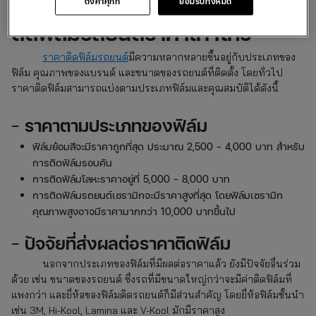
ตั้งค่าคุกกี้
ยอมรับทั้งหมด
ติดฟิล์มรถยนต์ราคาเท่าไหร่
ราคาติดฟิล์มรถยนต์
มีความหลากหลายขึ้นอยู่กับประเภทของ
ฟิล์ม คุณภาพของแบรนด์ และขนาดของรถยนต์ที่ติดตั้ง โดยทั่วไป
ราคาติดฟิล์มสามารถแบ่งตามประเภทฟิล์มและคุณสมบัติได้ดังนี้
–
ราคาตามประเภทของฟิล์ม
ฟิล์มย้อมสีจะมีราคาถูกที่สุด ประมาณ 2,500 – 4,000 บาท สำหรับ
การติดฟิล์มรอบคัน
การติดฟิล์มโลหะราคาอยู่ที่ 5,000 – 8,000 บาท
การติดฟิล์มรถยนต์เซรามิกจะมีราคาสูงที่สุด โดยฟิล์มเซรามิก
คุณภาพสูงอาจมีราคามากกว่า 10,000 บาทขึ้นไป
–
ปัจจัยที่ส่งผลต่อราคาติดฟิล์ม
นอกจากประเภทของฟิล์มที่มีผลต่อราคาแล้ว ยังมีปัจจัยอื่นร่วม
ด้วย เช่น ขนาดของรถยนต์ ซึ่งรถที่มีขนาดใหญ่กว่าจะมีค่าติดฟิล์มที่
แพงกว่า และยี่ห้อของฟิล์มติดรถยนต์ก็มีส่วนสำคัญ โดยยี่ห้อฟิล์มชั้นนำ
เช่น 3M, Hi-Kool, Lamina และ V-Kool มักมีราคาสูง