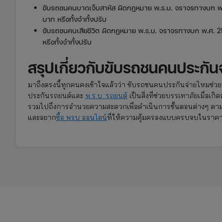
ขับรถชนคนบาดเจ็บสาหัส ผิดกฎหมาย พ.ร.บ. จราจรทางบก พ.ศ
บาท หรือทั้งจำทั้งปรับ
ขับรถชนคนเสียชีวิต ผิดกฎหมาย พ.ร.บ. จราจรทางบก พ.ศ. 25
หรือทั้งจำทั้งปรับ
สรุปเกี่ยวกับขับรถชนคนประกัน
มาถึงตรงนี้ทุกคนคงเข้าใจแล้วว่า ขับรถชนคนประกันจ่ายไหมช่ว
ประกันรถยนต์และ
พ.ร.บ. รถยนต์
เป็นสิ่งที่ช่วยบรรเทาภัยเมื่อเ
รวมไปถึงการอำนวยความสะดวกเพื่อดำเนินการขั้นตอนต่างๆ ตาม
และอยาก
ซื้อ พรบ ออนไลน์
ที่ให้ความคุ้มครองแบบครบจบในราคาเ