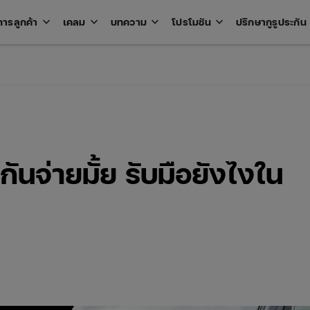
keyboard_arrow_down
keyboard_arrow_down
keyboard_arrow_down
keyboard_arrow_down
key
การลูกค้า
เคลม
บทความ
โปรโมชัน
ปรึกษากูรูประกัน
Open
Open
Open
Open
u
menu
menu
menu
menu
นจ่ายมั้ย รับมือยังไงใน