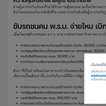
ฝ่ายผู้เอาประกันภัยเองก็จะได้รับความคุ้มครองตามเงื่อนไขกรมธร
สินไหมทดแทนในกรณีเสียชีวิต และค่าประกันตัวเมื่อผู้เอาประกัน
ขับรถชนคน พ.ร.บ. จ่ายไหม เบิก
เมื่อเกิดเหตุขับรถชนคน พ.ร.บ. สามารถช่วยจ่ายค่ารักษาพยาบาลให้ท
ค่ารักษาพยาบาลตามจำนวนที่จ่ายจริง ไม่เกิน 30,000 บาท/ค
กรณีสูญเสียอวัยวะหรือทุพพลภาพถาวร ชดเชยคนละ 35,000
กรณีเสียชีวิตชดเชย คนละ 35,000 บาท
หากเกิดความเสียหายหลายกรณีรวมกันจะได้รับเงินชดเชยเบื้อ
เว็บไซต์นี้ใช
ตัวเราที่เป็นฝ่ายผิดจะไม่สามารถเบิกเงินชดเชยเพิ่มเติมได้ เพราะ
เพื่อให้แน่ใจ
อมูลส่วนบุค
เสียหายเบื้องต้นเท่านั้น ยกเว้นในกรณีที่มีการพิสูจน์ได้ว่าเราเป็นฝ่
ารตั้งค่าใช้งา
ค่ารักษาพยาบาลตามจำนวนที่จ่ายจริง ไม่เกิน 80,000 บาท/ค
กรณีสูญเสียอวัยวะหรือทุพพลภาพถาวร ชดเชย 200,000-5
กรณีเสียชีวิตชดเชย คนละ 500,000 บาท
ค่าชดเชยรายวันเมื่อต้องนอนโรงพยาบาล วันละ 200 บาท (รวมก