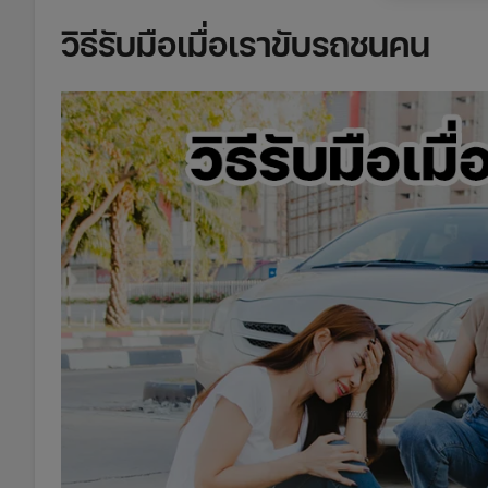
วิธีรับมือเมื่อเราขับรถชนคน