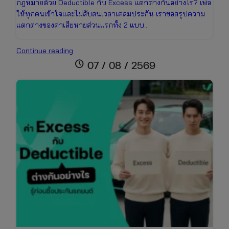
กฎหมายด้วย Deductible กับ Excess แตกต่างกันอย่างไร? เพื่อ
ให้ทุกคนเข้าใจและไม่สับสนเวลาเคลมประกัน เราขอสรุปความ
แตกต่างของค่าเสียหายส่วนแรกทั้ง 2 แบบ…
Deductible
Continue reading
คือ
schedule
07 / 08 / 2569
อะไร?
สิ่ง
ที่
คน
มี
รถ
ต้อง
รู้
ก่อน
ซื้อ
ประกัน