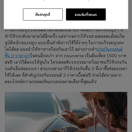
เสริมความปลอดภัยด้วยประกัน
ตั้งค่าคุกกี้
ยอมรับทั้งหมด
รถยนต์ปัญหาไหนก็เคลมได้
การแก้รอยบุบรถยนต์อาจเป็นเพียงปลายทางของการแก้ไขปัญหา ที่
ทำให้รถกลับมาสวยได้อีกครั้ง แต่หากอยากให้รถสวยตลอดแม้จะเกิด
อุบัติหนักจนรถยุบ แบบนั้นลำพังการใช้วิธีง่ายๆ ในการแก้รอยบุบคง
ไม่ได้ผล แนะนำให้หาทางป้องกันเอาไว้ อย่างการทำ
ประกันรถยนต์
ชั้น 3 ราคาถูก
ใจคนมีรถเก่า จาก insurverse เริ่มต้นเพียง 1,500 บาท
ต่อปี เอาไว้ติดรถให้อุ่นใจ ใครเผลอขับรถประมาทวิ่งมาชนก็ให้ประกัน
รถคันอื่นซ่อมรถเรา ส่วนรถเขาเราก็ให้ประกันชั้น 3 ที่เราซื้อซ่อมรถเขา
ให้ได้เลย ที่สำคัญประกันรถยนต์ 3 ราคาเบี้ยต่อปี จ่ายได้สบายมาก
ตอบโจทย์ความปลอดภัยแบบคนฉลาดเลือกที่สุดแล้ว!