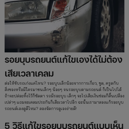
รอยบุบรถยนต์แก้ไขเองได้ไม่ต้อง
เสียเวลาเคลม
ต่อให้ขับรถเก่งแค่ไหน? รอยบุบเล็กน้อยจากการเกี่ยว, ขูด, ครูดกับ
สิ่งของหรือมีใครมาชนเล็กๆ น้อยๆ จนรอยบุบตามรถยนต์ ก็เป็นไปได้
ถ้าจะปล่อยทิ้งไว้ก็ขัดตา รถมีรอยบุบ เล็กๆ จะไปเสียเงินซ่อมก็สิ้นเปลือง
เปล่าๆ แถมจะเคลมประกันก็เสียเวลาไปอีก ฉะนั้นเรามาลองแก้รอยบุบ
รถยนต์เองดูดีไหม? ลองจัดการดูเองง่ายดี!
5 วิธีแก้ไขรอยบุบรถยนต์แบบเห็น