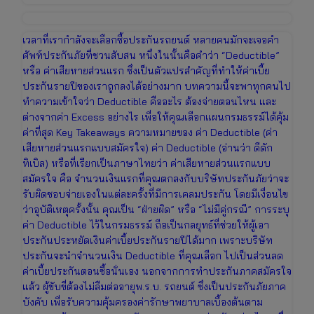
เวลาที่เรากำลังจะเลือกซื้อประกันรถยนต์ หลายคนมักจะเจอคำ
ศัพท์ประกันภัยที่ชวนสับสน หนึ่งในนั้นคือคำว่า “Deductible”
หรือ ค่าเสียหายส่วนแรก ซึ่งเป็นตัวแปรสำคัญที่ทำให้ค่าเบี้ย
ประกันรายปีของเราถูกลงได้อย่างมาก บทความนี้จะพาทุกคนไป
ทำความเข้าใจว่า Deductible คืออะไร ต้องจ่ายตอนไหน และ
ต่างจากค่า Excess อย่างไร เพื่อให้คุณเลือกแผนกรมธรรม์ได้คุ้ม
ค่าที่สุด Key Takeaways ความหมายของ ค่า Deductible (ค่า
เสียหายส่วนแรกแบบสมัครใจ) ค่า Deductible (อ่านว่า ดีดัก
ทิเบิล) หรือที่เรียกเป็นภาษาไทยว่า ค่าเสียหายส่วนแรกแบบ
สมัครใจ คือ จำนวนเงินแรกที่คุณตกลงกับบริษัทประกันภัยว่าจะ
รับผิดชอบจ่ายเองในแต่ละครั้งที่มีการเคลมประกัน โดยมีเงื่อนไข
ว่าอุบัติเหตุครั้งนั้น คุณเป็น “ฝ่ายผิด” หรือ “ไม่มีคู่กรณี” การระบุ
ค่า Deductible ไว้ในกรมธรรม์ ถือเป็นกลยุทธ์ที่ช่วยให้ผู้เอา
ประกันประหยัดเงินค่าเบี้ยประกันรายปีได้มาก เพราะบริษัท
ประกันจะนำจำนวนเงิน Deductible ที่คุณเลือก ไปเป็นส่วนลด
ค่าเบี้ยประกันตอนซื้อนั่นเอง นอกจากการทำประกันภาคสมัครใจ
แล้ว ผู้ขับขี่ต้องไม่ลืมต่ออายุพ.ร.บ. รถยนต์ ซึ่งเป็นประกันภัยภาค
บังคับ เพื่อรับความคุ้มครองค่ารักษาพยาบาลเบื้องต้นตาม