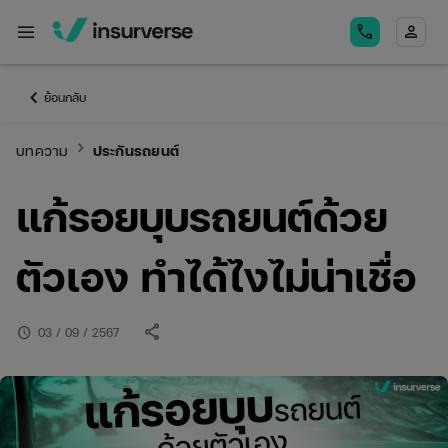
menu
call
person
keyboard_arrow_left
ย้อนกลับ
keyboard_arrow_right
บทความ
ประกันรถยนต์
แก้รอยบุบรถยนต์ด้วย
ตัวเอง ทำได้ไงไม่น่าเชื่อ
share
schedule
03 / 09 / 2567