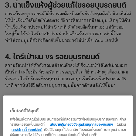
3. น้ำแข็งแห้งผู้ช่วยแก้ไขรอยบุบรถยนต์
การแก้รอยบุบรถยนต์วิธีนี้อาจจะต้องป้องกันผิวด้วยถุงมือสักนิด เพื่อไม่
ให้น้ำแข็งแห้งสัมผัสผิวโดยตรง วิธีการคือหากรถมีรอยบุบ เล็กๆ ให้คีบ
น้ำแข็งแห้งมาประคบไว้สัก 5 นาที ตัวถังจะดีดขึ้นมาเอง แต่ถ้ารอย
ใหญ่ขึ้น ให้นำไดร์มาเป่าก่อนนำน้ำแข็งแห้งไปประคบ เท่านี้ก็จะ
ทำให้รอบบุบที่ตัวถังดีดกลับขึ้นมาอย่างไม่น่าเชื่อ! Wow เลยทีนี้!
4. ไดร์เป่าผม vs รอยบุบรถยนต์
ความร้อนทำให้ตัวถังรถยนต์อ่อนตัวลงได้ จึงแนะนำใช้ไดร์เป่าผมมา
เป็นอีก 1 เครื่องมือ ที่ช่วยจัดการรอยบุบที่รถ วิธีการง่ายๆ เพียงเป่าลม
ร้อนจากไดร์บริเวณที่รถบุบ เป่าจนรอยบุบเริ่มร้อนหรือประมาณ 15
นาที จากนั้นใช้มือดันรอบบุบรอยยุบนั้นจากด้านหลังให้ขึ้นมา
5. อุปกรณ์ซ่อมรอยบุบรถยนต์โดยเฉพาะ
ตัวดูดรอยบุบรถยนต์ เป็นอุปกรณ์ที่อาศัยการทำงานแบบสุญญากาศ
เว็บไซต์นี้ใช้คุกกี้
ผสานกับแรงดึง ทำให้เราสามารถดึงให้รอยบุบนั้นเด้งกลับมาเหมือน
เพื่อให้แน่ใจว่าคุณได้รับประสบการณ์ที่ดีที่สุดรวมถึงเพื่อปรับปรุงบริการของเรา ศึกษ
เดิมได้
ารายละเอียดเพิ่มเติมได้ที่
นโยบายคุ้มครองข้อมูลส่วนบุคคลของบริษัทฯ
ในส่วน
การใช้คุกกี้ (cookies)
เปิดใช้งานคุกกี้โปรดคลิก "ยอมรับทั้งหมด" และคุณสามารถ
ปรับแต่งการตั้งค่าใช้งานคุกกี้ได้ตลอดเวลาโดยไปที่ "ตั้งค่าคุกกี้"