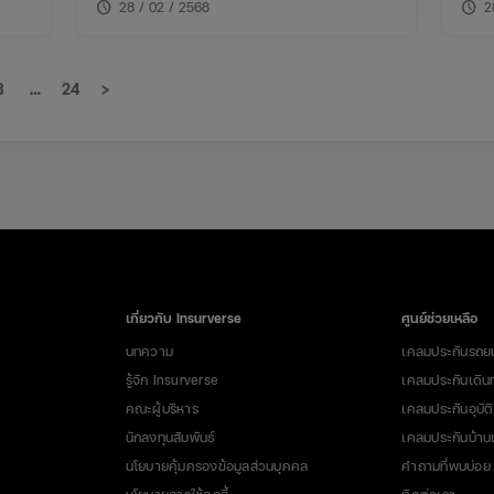
เสีย
schedule
schedule
28 / 02 / 2568
2
8
…
24
>
เกี่ยวกับ Insurverse
ศูนย์ช่วยเหลือ
บทความ
เคลมประกันรถย
รู้จัก Insurverse
เคลมประกันเดิน
คณะผู้บริหาร
เคลมประกันอุบัติ
นักลงทุนสัมพันธ์
เคลมประกันบ้า
นโยบายคุ้มครองข้อมูลส่วนบุคคล
คำถามที่พบบ่อย