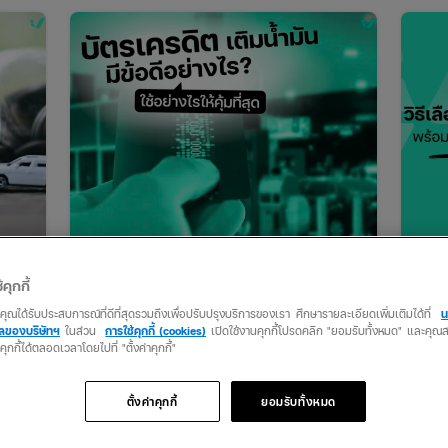
8 บัตรเครดิตเติมน้ำมันที่สายรถต้องมี เติมคุ้ม
วิธีเ
้คุกกี้
แถมได้สิทธิพิเศษเพียบ
ลับส
กกว่า
ว่าคุณได้รับประสบการณ์ที่ดีที่สุดรวมถึงเพื่อปรับปรุงบริการของเรา ศึกษารายละเอียดเพิ่มเติมได้ที่
น
่งใน
ยิ่งถ้าเลือกบัตรให้ตรงกับปั๊มที่ใช้งานบ่อย ก็จะ
หากคุ
คลของบริษัทฯ
ในส่วน
การใช้คุกกี้ (cookies)
เปิดใช้งานคุกกี้โปรดคลิก "ยอมรับทั้งหมด" และคุ
ช่วยประหยัดเงินในกระเป๋าได้ไม่น้อยเลย แถม
รถยน
นคุกกี้ได้ตลอดเวลาโดยไปที่ "ตั้งค่าคุกกี้"
ันนำ
บางบัตรยังมีประกันอุบัติเหตุหรือคุ้มครองการ
สอง 
ำหนด
เดินทางอีกต่างหาก
มั่น
ตั้งค่าคุกกี้
ยอมรับทั้งหมด
ต้องค
แนะน
schedule
schedule
31 / 03 / 2568
3