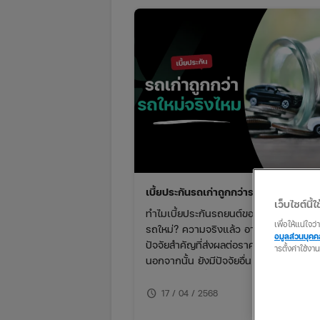
เบี้ยประกันรถเก่าถูกกว่ารถใหม่จริงไหม?
เว็บไซต์นี้ใช
ทำไมเบี้ยประกันรถยนต์ของรถเก่าถึงมักถู
เพื่อให้แน่ใจ
รถใหม่? ความจริงแล้ว อายุของรถเป็นหนึ
อมูลส่วนบุค
ปัจจัยสำคัญที่ส่งผลต่อราคาเบี้ยประกัน
ารตั้งค่าใช้งา
นอกจากนั้น ยังมีปัจจัยอื่น ๆ ที่บริษัทประก
มาพิจารณาเพื่อประเมินความเสี่ยงและก
ค่าเบี้ยที่เหมาะสม
schedule
17 / 04 / 2568