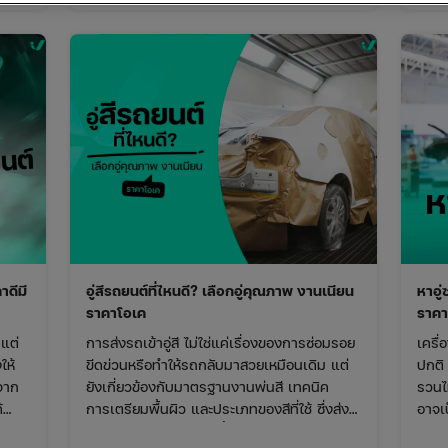
ได้รถ
าดีมี
อู่สีรถยนต์ที่ไหนดี? เลือกอู่คุณภาพ งานเนียน
หาอู่
ราคาโอเค
ราคา
แต่
การส่งรถเข้าอู่สี ไม่ใช่แค่เรื่องของการซ่อมรอย
เครื
ให้
ขีดข่วนหรือทำให้รถกลับมาสวยเหมือนเดิม แต่
ปกติ 
จาก
ยังเกี่ยวข้องกับมาตรฐานงานพ่นสี เทคนิค
รวนไม
้
การเตรียมพื้นผิว และประเภทของสีที่ใช้ ซึ่งส่ง
อาจเ
ข้าม
ผลต่อคุณภาพงานซ่อมทั้งหมด
ไว้น