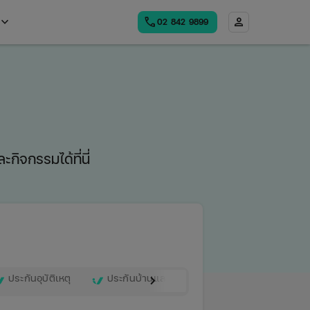
board_arrow_down
call
person
02​ 842 9899
Open
menu
กิจกรรมได้ที่นี่
ประกันอุบัติเหตุ
ประกันบ้านและคอนโด
เคล็ดลับเรื่องรถ
keyboard_arrow_right